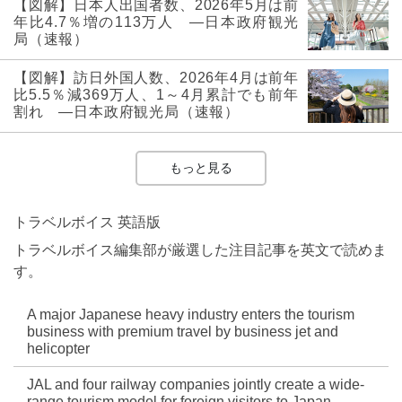
【図解】日本人出国者数、2026年5月は前
年比4.7％増の113万人 ―日本政府観光
局（速報）
【図解】訪日外国人数、2026年4月は前年
比5.5％減369万人、1～4月累計でも前年
割れ ―日本政府観光局（速報）
もっと見る
トラベルボイス 英語版
トラベルボイス編集部が厳選した注目記事を英文で読めま
す。
A major Japanese heavy industry enters the tourism
business with premium travel by business jet and
helicopter
JAL and four railway companies jointly create a wide-
range tourism model for foreign visitors to Japan,