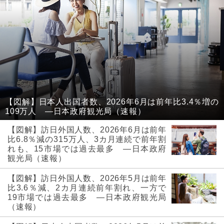
【図解】日本人出国者数、2026年6月は前年比3.4％増の
109万人 ―日本政府観光局（速報）
【図解】訪日外国人数、2026年6月は前年
比6.8％減の315万人、3カ月連続で前年割
れも、15市場では過去最多 ―日本政府
観光局（速報）
【図解】訪日外国人数、2026年5月は前年
比3.6％減、2カ月連続前年割れ、一方で
19市場では過去最多 ―日本政府観光局
（速報）