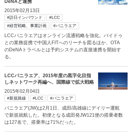
DeNAと連携
2015年02月13日
#訪日インバウンド
#LCC
#経営戦略、事業計画
#バニラエア
LCCバニラエアはオンライン流通戦略を強化。バイドゥ
との業務提携で中国人FITへのリーチを図るほか、OTA
のDeNAトラベルとは予約システムの直接連携を開始す
る。
LCCバニラエア、2015年度の黒字化目指
しネットワーク再編へ、国際線で拡大戦略
2015年02月04日
#新規路線
#LCC
#バニラエア
バニラエア(JW)は2月1日、成田/高雄線にデイリー運航
で新規就航した。初便となる成田発JW121便の搭乗者数
は127名で、搭乗率は71%だった。