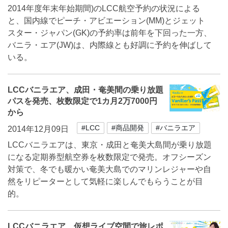
2014年度年末年始期間)のLCC航空予約の状況による
と、国内線でピーチ・アビエーション(MM)とジェット
スター・ジャパン(GK)の予約率は前年を下回った一方、
バニラ・エア(JW)は、内際線とも好調に予約を伸ばして
いる。
LCCバニラエア、成田・奄美間の乗り放題
パスを発売、枚数限定で1カ月2万7000円
から
#LCC
#商品開発
#バニラエア
2014年12月09日
LCCバニラエアは、東京・成田と奄美大島間が乗り放題
になる定期券型航空券を枚数限定で発売。オフシーズン
対策で、冬でも暖かい奄美大島でのマリンレジャーや自
然をリピーターとして気軽に楽しんでもらうことが目
的。
LCCバニラエア、仮想ライブ空間で旅レポ