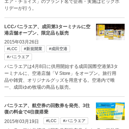
エア・チョイス」のブランド名で企画・実施はビックホ
リデーが行う。
LCCバニラエア、成田第3ターミナルに空
港店舗オープン、限定品も販売
2015年03月26日
#LCC
#新規開業
#成田空港
#バニラエア
バニラエアは4月8日に供用開始する成田国際空港第3タ
ーミナルに、空港店舗「V Store」をオープン。旅行用
品や雑貨、オリジナルグッズを用意する。空港内で唯
一、成田ゆめ牧場の商品も販売。
バニラエア、航空券の回数券を発売、3往
復の料金で4往復搭乗
#LCC
#バニラエア
2015年03月19日