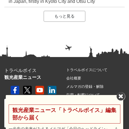
in Japan, firstly in Kyoto City and Otsu City
もっと見る
トラベルボイスについて
トラベルボイス
観光産業ニュース
会社概要
メルマガの登録・解除
引用・転載について
プライバシーポリシー
観光産業ニュース「トラベルボイス」編集
利用規約
部から届く
サイトマップ
広告メニュー・料金
一歩先の未来がみえるメルマガ「今日のヘッドライン」 、も