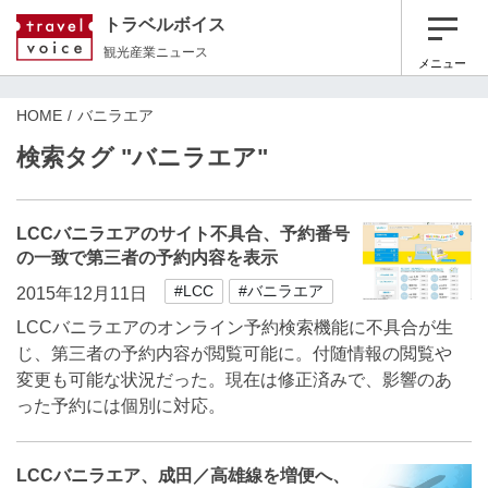
トラベルボイス
観光産業ニュース
メニュー
HOME
バニラエア
検索タグ "バニラエア"
LCCバニラエアのサイト不具合、予約番号
の一致で第三者の予約内容を表示
#LCC
#バニラエア
2015年12月11日
LCCバニラエアのオンライン予約検索機能に不具合が生
じ、第三者の予約内容が閲覧可能に。付随情報の閲覧や
変更も可能な状況だった。現在は修正済みで、影響のあ
った予約には個別に対応。
LCCバニラエア、成田／高雄線を増便へ、