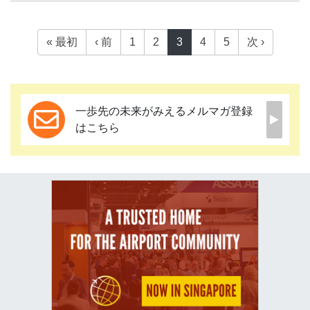
« 最初
‹ 前
1
2
3
4
5
次 ›
一歩先の未来がみえるメルマガ登録
はこちら