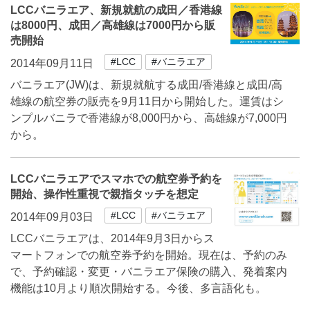
LCCバニラエア、新規就航の成田／香港線
は8000円、成田／高雄線は7000円から販
売開始
#LCC
#バニラエア
2014年09月11日
バニラエア(JW)は、新規就航する成田/香港線と成田/高
雄線の航空券の販売を9月11日から開始した。運賃はシ
ンプルバニラで香港線が8,000円から、高雄線が7,000円
から。
LCCバニラエアでスマホでの航空券予約を
開始、操作性重視で親指タッチを想定
#LCC
#バニラエア
2014年09月03日
LCCバニラエアは、2014年9月3日からス
マートフォンでの航空券予約を開始。現在は、予約のみ
で、予約確認・変更・バニラエア保険の購入、発着案内
機能は10月より順次開始する。今後、多言語化も。