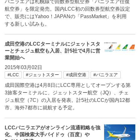
バニラエアは札幌線で回数券型航空券「バニラエア往復
航空券」を限定発売。国内LCC初の回数券型航空券設定
で、販売にはYahoo！JAPANの「PassMarket」を利用
する新しい試みも。
成田空港のLCCターミナルにジェットスタ
ーとチェジュ航空も入居、計5社で4月に営
業開始へ
2015年03月02日
#LCC
#ジェットスター
#成田空港
#バニラエア
成田国際空港は4月8日にLCC専用としてオープンする第
3旅客ターミナルに、ジェットスター航空（JQ）、チェ
ジュ航空（7C）の入居を発表。計5社のLCCが国内12都
市、海外7都市に就航する予定。
LCCバニラエアがオンライン流通戦略を強
化、中国検索大手バイドゥ（百度）や