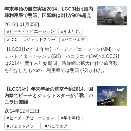
年末年始の航空実績2014、LCC3社は国内
線利用率で明暗、国際線は2社が90%超え
2015年01月05日
#ピーチ・アビエーション
#年末年始
#LCC
#ジェットスター
#バニラエア
【LCC3社の年末年始】ピーチアビエーション(MM)、ジ
ェットスタージャパン(GK)、バニラエア(JW)のLCC3社
は2014年度年末年始期間、路線網の拡大に伴い旅客数
を伸ばしたものの、利用率では明暗が分かれた。
【LCC3社】年末年始の航空予約2014、国
内線でピーチとジェットスターが苦戦、バ
ニラは健闘
2014年12月12日
#ピーチ・アビエーション
#年末年始
#ジェットスター
#バニラエア