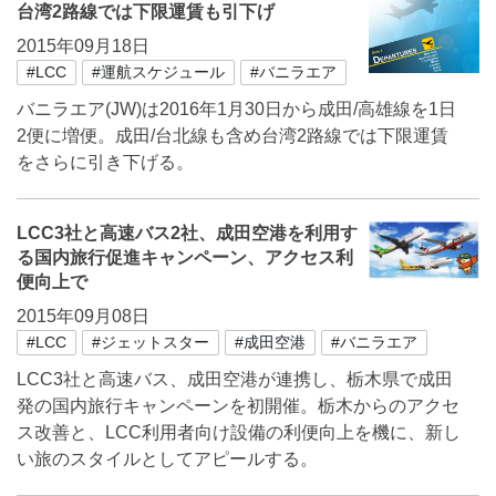
台湾2路線では下限運賃も引下げ
2015年09月18日
#LCC
#運航スケジュール
#バニラエア
バニラエア(JW)は2016年1月30日から成田/高雄線を1日
2便に増便。成田/台北線も含め台湾2路線では下限運賃
をさらに引き下げる。
LCC3社と高速バス2社、成田空港を利用す
る国内旅行促進キャンペーン、アクセス利
便向上で
2015年09月08日
#LCC
#ジェットスター
#成田空港
#バニラエア
LCC3社と高速バス、成田空港が連携し、栃木県で成田
発の国内旅行キャンペーンを初開催。栃木からのアクセ
ス改善と、LCC利用者向け設備の利便向上を機に、新し
い旅のスタイルとしてアピールする。