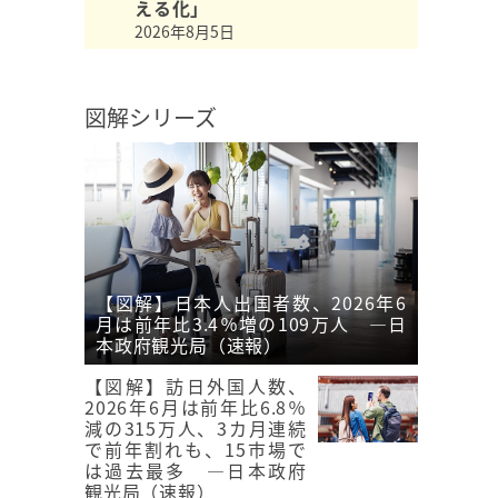
える化」
2026年8月5日
図解シリーズ
【図解】日本人出国者数、2026年6
月は前年比3.4％増の109万人 ―日
本政府観光局（速報）
【図解】訪日外国人数、
2026年6月は前年比6.8％
減の315万人、3カ月連続
で前年割れも、15市場で
は過去最多 ―日本政府
観光局（速報）