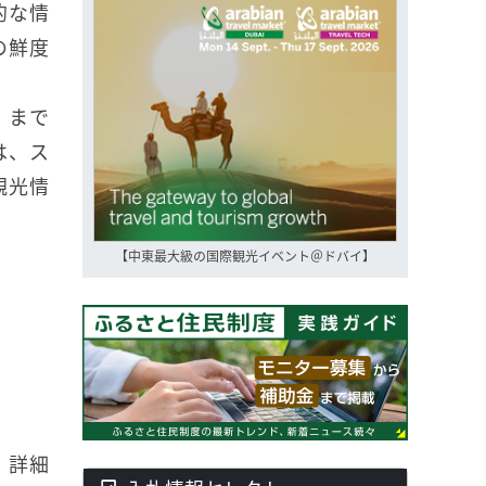
的な情
の鮮度
」まで
は、ス
観光情
【中東最大級の国際観光イベント＠ドバイ】
。詳細