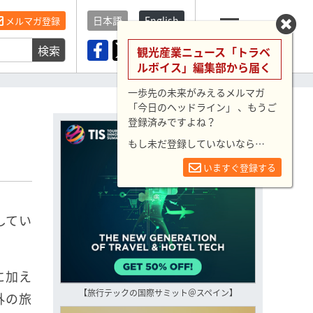
日本語
English
メルマガ登録
検索
メニュー
観光産業ニュース「トラベ
ルボイス」編集部から届く
一歩先の未来がみえるメルマガ
「今日のヘッドライン」 、もうご
登録済みですよね？
もし未だ登録していないなら…
いますぐ登録する
してい
に加え
【旅行テックの国際サミット＠スペイン】
外の旅