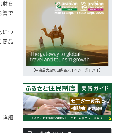
化財を
影響で
化につ
て商品
【中東最大級の国際観光イベント＠ドバイ】
。詳細