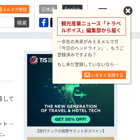
日本語
English
メルマガ登録
検索
メニュー
観光産業ニュース「トラベ
ルボイス」編集部から届く
一歩先の未来がみえるメルマガ
「今日のヘッドライン」 、もうご
登録済みですよね？
もし未だ登録していないなら…
いますぐ登録する
募して
ント―
【旅行テックの国際サミット＠スペイン】
た。