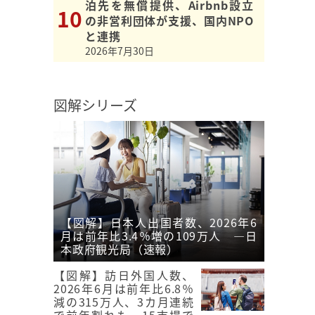
泊先を無償提供、Airbnb設立
の非営利団体が支援、国内NPO
と連携
2026年7月30日
図解シリーズ
【図解】日本人出国者数、2026年6
月は前年比3.4％増の109万人 ―日
本政府観光局（速報）
【図解】訪日外国人数、
2026年6月は前年比6.8％
減の315万人、3カ月連続