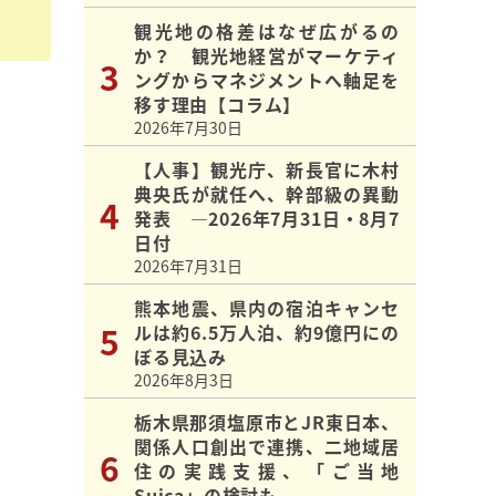
観光地の格差はなぜ広がるの
か？ 観光地経営がマーケティ
ングからマネジメントへ軸足を
移す理由【コラム】
2026年7月30日
【人事】観光庁、新長官に木村
典央氏が就任へ、幹部級の異動
発表 ―2026年7月31日・8月7
日付
2026年7月31日
熊本地震、県内の宿泊キャンセ
ルは約6.5万人泊、約9億円にの
ぼる見込み
2026年8月3日
栃木県那須塩原市とJR東日本、
関係人口創出で連携、二地域居
住の実践支援、「ご当地
Suica」の検討も