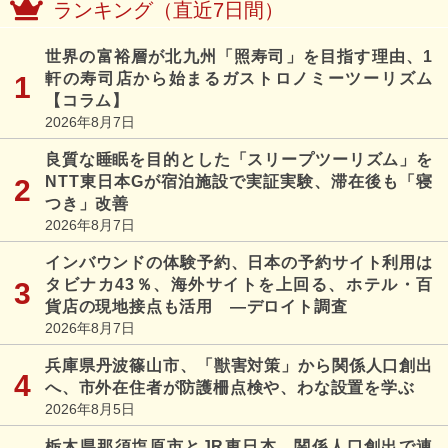
ランキング（直近7日間）
世界の富裕層が北九州「照寿司」を目指す理由、1
軒の寿司店から始まるガストロノミーツーリズム
【コラム】
2026年8月7日
良質な睡眠を目的とした「スリープツーリズム」を
NTT東日本Gが宿泊施設で実証実験、滞在後も「寝
つき」改善
2026年8月7日
インバウンドの体験予約、日本の予約サイト利用は
タビナカ43％、海外サイトを上回る、ホテル・百
貨店の現地接点も活用 ―デロイト調査
2026年8月7日
兵庫県丹波篠山市、「獣害対策」から関係人口創出
へ、市外在住者が防護柵点検や、わな設置を学ぶ
2026年8月5日
栃木県那須塩原市とJR東日本、関係人口創出で連