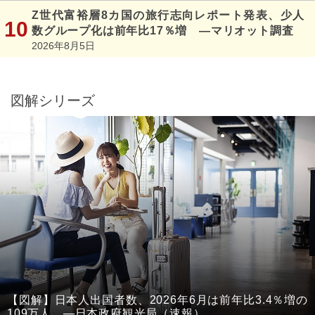
Z世代富裕層8カ国の旅行志向レポート発表、少人
数グループ化は前年比17％増 ―マリオット調査
2026年8月5日
図解シリーズ
【図解】日本人出国者数、2026年6月は前年比3.4％増の
109万人 ―日本政府観光局（速報）