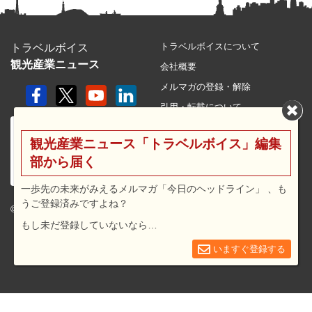
トラベルボイスについて
トラベルボイス
観光産業ニュース
会社概要
メルマガの登録・解除
引用・転載について
プライバシーポリシー
観光産業ニュース「トラベルボイス」編集
利用規約
部から届く
サイトマップ
広告メニュー・料金
一歩先の未来がみえるメルマガ「今日のヘッドライン」 、も
うご登録済みですよね？
プレスリリース窓口
© 2026 travel voice.
もし未だ登録していないなら…
求人広告
お問合せ
いますぐ登録する