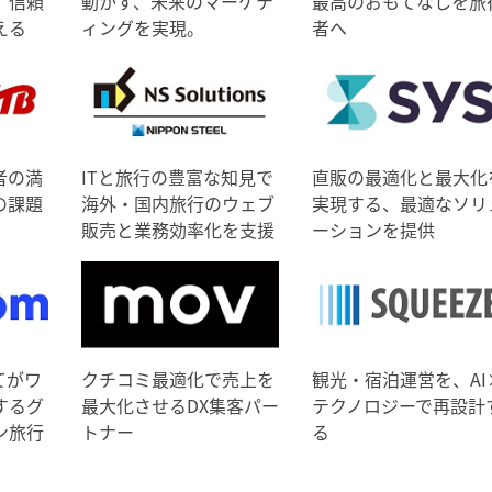
、信頼
動かす、未来のマーケテ
最高のおもてなしを旅
える
ィングを実現。
者へ
者の満
ITと旅行の豊富な知見で
直販の最適化と最大化
の課題
海外・国内旅行のウェブ
実現する、最適なソリ
販売と業務効率化を支援
ーションを提供
てがワ
クチコミ最適化で売上を
観光・宿泊運営を、AI
するグ
最大化させるDX集客パー
テクノロジーで再設計
ン旅行
トナー
る