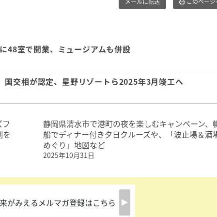
メールに転送
このページ
年に48室で開業、ミュージアムも併設
国交相が認定、星野リゾートら2025年3月竣工へ
ズフ
静岡県清水市で港町の夜を楽しむキャンペーン、
例を
船でディナー付き夕日クルーズや、「波止場＆酒
めぐり」地図など
2025年10月31日
来がみえるメルマガ登録はこちら