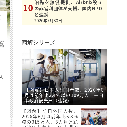
泊先を無償提供、Airbnb設立
の非営利団体が支援、国内NPO
と連携
ビ
2026年7月30日
図解シリーズ
最
ス
【図解】日本人出国者数、2026年6
月は前年比3.4％増の109万人 ―日
本政府観光局（速報）
【図解】訪日外国人数、
2026年6月は前年比6.8％
減の315万人、3カ月連続