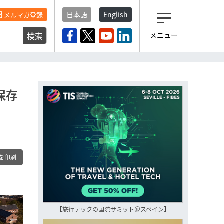
日本語
English
メルマガ登録
検索
メニュー
観光産業ニュース「トラベ
ルボイス」編集部から届く
一歩先の未来がみえるメルマガ
「今日のヘッドライン」 、もうご
登録済みですよね？
保存
もし未だ登録していないなら…
いますぐ登録する
を印刷
【旅行テックの国際サミット＠スペイン】