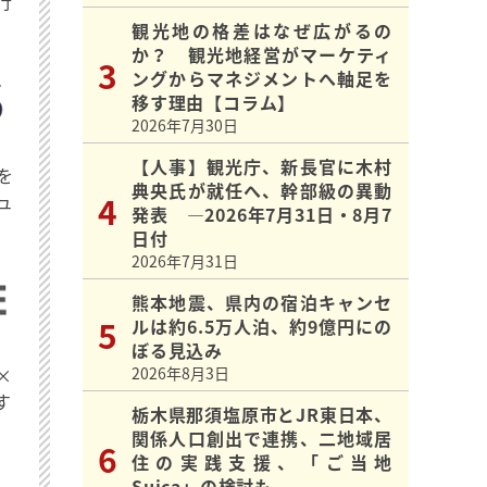
行
観光地の格差はなぜ広がるの
か？ 観光地経営がマーケティ
ングからマネジメントへ軸足を
移す理由【コラム】
2026年7月30日
【人事】観光庁、新長官に木村
を
典央氏が就任へ、幹部級の異動
ュ
発表 ―2026年7月31日・8月7
日付
2026年7月31日
熊本地震、県内の宿泊キャンセ
ルは約6.5万人泊、約9億円にの
ぼる見込み
×
2026年8月3日
す
栃木県那須塩原市とJR東日本、
関係人口創出で連携、二地域居
住の実践支援、「ご当地
Suica」の検討も