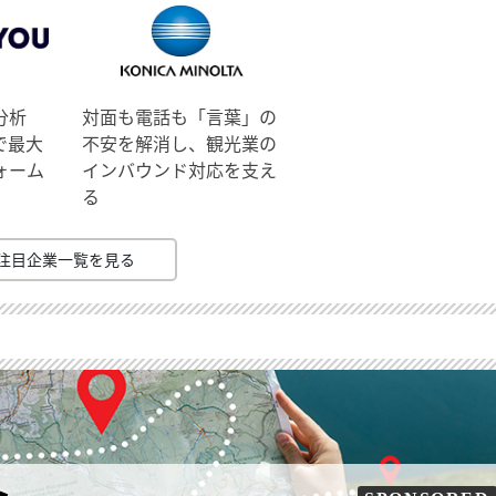
分析
対面も電話も「言葉」の
で最大
不安を解消し、観光業の
ォーム
インバウンド対応を支え
る
注目企業一覧を見る
ト