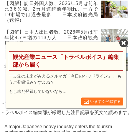
【図解】訪日外国人数、2026年5月は前年
比3.6％減、2カ月連続前年割れ、一方で
19市場では過去最多 ―日本政府観光局
（速報）
【図解】日本人出国者数、2026年5月は前
年比4.7％増の113万人 ―日本政府観光
局（速報）
【図解】訪日外国人数、2026年4月は前年
観光産業ニュース「トラベルボイス」編集
比5.5％減369万人、1～4月累計でも前年
部から届く
割れ ―日本政府観光局（速報）
一歩先の未来がみえるメルマガ「今日のヘッドライン」 、も
うご登録済みですよね？
もっと見る
もし未だ登録していないなら…
いますぐ登録する
トラベルボイス 英語版
トラベルボイス編集部が厳選した注目記事を英文で読めます。
A major Japanese heavy industry enters the tourism