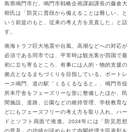
島県鳴門市だ。鳴門市戦略企画課副課長の藤倉大
樹氏は「防災に普段から備えることは難しい、と
いう前提のもと、従来の考え方を見直した」と話
す。
南海トラフ巨大地震や台風、高潮などへの対応が
必須である同市では、平常時は観光客が四国で最
初に立ち寄るところ、有事には人的・物的支援の
拠点となるまちづくりを目指している。ボートレ
ース鳴門、道の駅「くるくるなると」、鳴門市役
所本庁舎をフェーズリーな形に整備したほか、民
間施設、道路、公園などの維持管理、学校教育な
どにもフェーズフリーの考え方を取り入れ、ハー
ドとソフト両面で推進。2024年には「防災思想
の普及」の功績が認められて内閣総理大臣表彰を