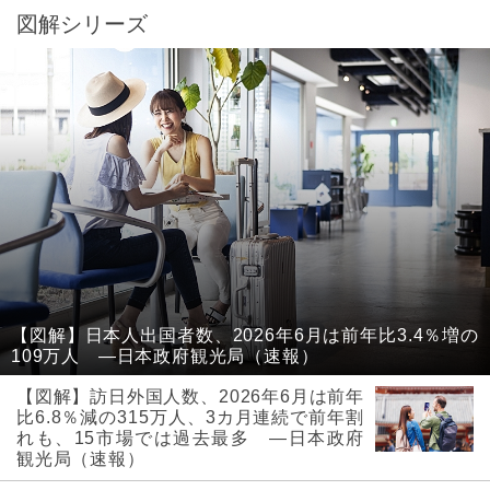
図解シリーズ
【図解】日本人出国者数、2026年6月は前年比3.4％増の
109万人 ―日本政府観光局（速報）
【図解】訪日外国人数、2026年6月は前年
比6.8％減の315万人、3カ月連続で前年割
れも、15市場では過去最多 ―日本政府
観光局（速報）