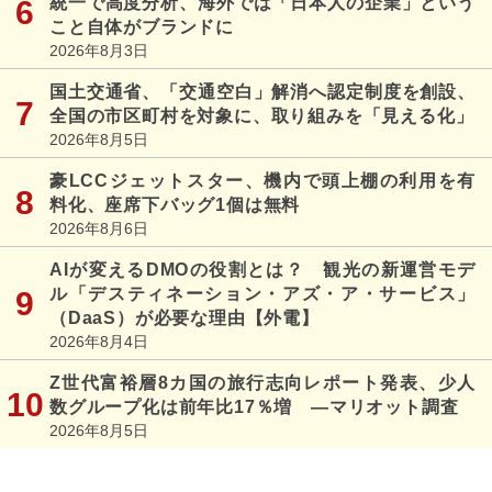
統一で高度分析、海外では「日本人の企業」という
こと自体がブランドに
2026年8月3日
国土交通省、「交通空白」解消へ認定制度を創設、
全国の市区町村を対象に、取り組みを「見える化」
2026年8月5日
豪LCCジェットスター、機内で頭上棚の利用を有
料化、座席下バッグ1個は無料
2026年8月6日
AIが変えるDMOの役割とは？ 観光の新運営モデ
ル「デスティネーション・アズ・ア・サービス」
（DaaS）が必要な理由【外電】
2026年8月4日
Z世代富裕層8カ国の旅行志向レポート発表、少人
数グループ化は前年比17％増 ―マリオット調査
2026年8月5日