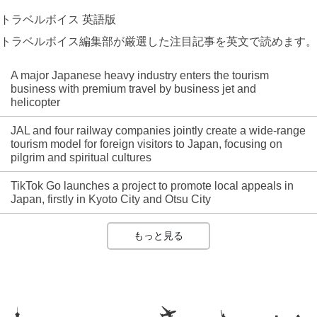
トラベルボイス 英語版
トラベルボイス編集部が厳選した注目記事を英文で読めます。
A major Japanese heavy industry enters the tourism
business with premium travel by business jet and
helicopter
JAL and four railway companies jointly create a wide-range
tourism model for foreign visitors to Japan, focusing on
pilgrim and spiritual cultures
TikTok Go launches a project to promote local appeals in
Japan, firstly in Kyoto City and Otsu City
もっと見る