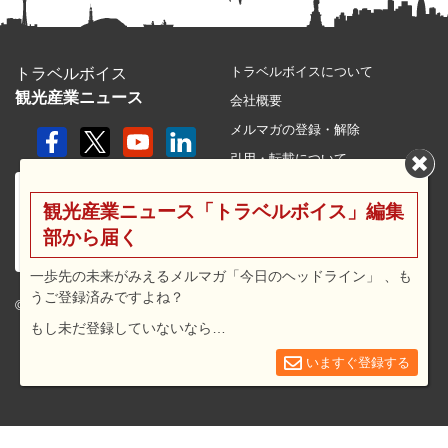
トラベルボイスについて
トラベルボイス
観光産業ニュース
会社概要
メルマガの登録・解除
引用・転載について
プライバシーポリシー
観光産業ニュース「トラベルボイス」編集
利用規約
部から届く
サイトマップ
広告メニュー・料金
一歩先の未来がみえるメルマガ「今日のヘッドライン」 、も
うご登録済みですよね？
プレスリリース窓口
© 2026 travel voice.
もし未だ登録していないなら…
求人広告
お問合せ
いますぐ登録する