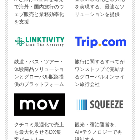
で海外・国内旅行のウ
を実現する、最適なソ
ェブ販売と業務効率化
リューションを提供
を支援
鉄道・バス・ツアー・
旅行に関するすべてが
体験商品ソリューショ
ワンストップで完結す
ンとグローバル販路提
るグローバルオンライ
供のプラットフォーム
ン旅行会社
クチコミ最適化で売上
観光・宿泊運営を、
を最大化させるDX集
AI×テクノロジーで再
客パートナー
設計する