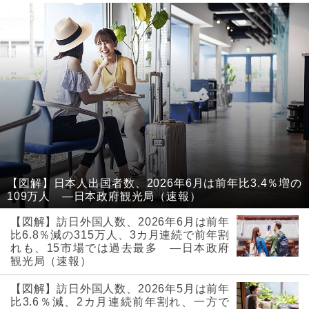
【図解】日本人出国者数、2026年6月は前年比3.4％増の
109万人 ―日本政府観光局（速報）
【図解】訪日外国人数、2026年6月は前年
比6.8％減の315万人、3カ月連続で前年割
れも、15市場では過去最多 ―日本政府
観光局（速報）
【図解】訪日外国人数、2026年5月は前年
比3.6％減、2カ月連続前年割れ、一方で