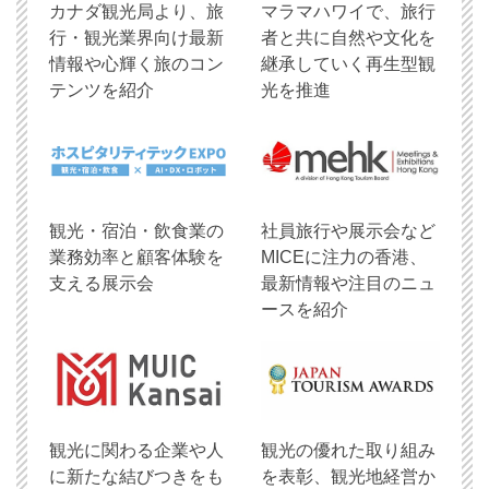
​カナダ観光局より、旅
マラマハワイで、旅行
行・観光業界向け最新
者と共に自然や文化を
情報や心輝く旅のコン
継承していく再生型観
テンツを紹介
光を推進
観光・宿泊・飲食業の
社員旅行や展示会など
業務効率と顧客体験を
MICEに注力の香港、
支える展示会
最新情報や注目のニュ
ースを紹介
観光に関わる企業や人
観光の優れた取り組み
に新たな結びつきをも
を表彰、観光地経営か