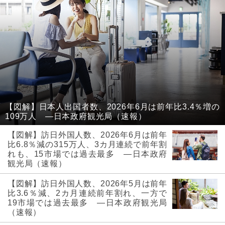
【図解】日本人出国者数、2026年6月は前年比3.4％増の
109万人 ―日本政府観光局（速報）
【図解】訪日外国人数、2026年6月は前年
比6.8％減の315万人、3カ月連続で前年割
れも、15市場では過去最多 ―日本政府
観光局（速報）
【図解】訪日外国人数、2026年5月は前年
比3.6％減、2カ月連続前年割れ、一方で
19市場では過去最多 ―日本政府観光局
（速報）