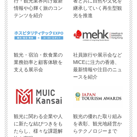
行・観光業界向け最新
者と共に自然や文化を
情報や心輝く旅のコン
継承していく再生型観
テンツを紹介
光を推進
観光・宿泊・飲食業の
社員旅行や展示会など
業務効率と顧客体験を
MICEに注力の香港、
支える展示会
最新情報や注目のニュ
ースを紹介
観光に関わる企業や人
観光の優れた取り組み
に新たな結びつきをも
を表彰、観光地経営か
たらし、様々な課題解
らテクノロジーまで