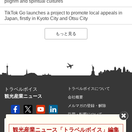
pilgrim and spiritual cultures
TikTok Go launches a project to promote local appeals in
Japan, firstly in Kyoto City and Otsu City
もっと見る
トラベルボイスについて
トラベルボイス
観光産業ニュース
会社概要
メルマガの登録・解除
引用・転載について
プライバシーポリシー
観光産業ニュース「トラベルボイス」編集
利用規約