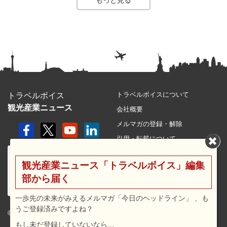
もっと見る
トラベルボイスについて
トラベルボイス
観光産業ニュース
会社概要
メルマガの登録・解除
引用・転載について
プライバシーポリシー
観光産業ニュース「トラベルボイス」編集
利用規約
部から届く
サイトマップ
広告メニュー・料金
一歩先の未来がみえるメルマガ「今日のヘッドライン」 、も
うご登録済みですよね？
プレスリリース窓口
© 2026 travel voice.
もし未だ登録していないなら…
求人広告