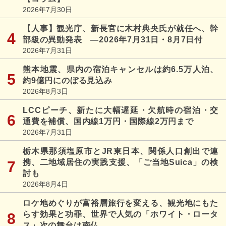
2026年7月30日
【人事】観光庁、新長官に木村典央氏が就任へ、幹
部級の異動発表 ―2026年7月31日・8月7日付
2026年7月31日
熊本地震、県内の宿泊キャンセルは約6.5万人泊、
約9億円にのぼる見込み
2026年8月3日
LCCピーチ、新たに大幅遅延・欠航時の宿泊・交
通費を補償、国内線1万円・国際線2万円まで
2026年7月31日
栃木県那須塩原市とJR東日本、関係人口創出で連
携、二地域居住の実践支援、「ご当地Suica」の検
討も
2026年8月4日
ロケ地めぐりが富裕層旅行を変える、観光地にもた
らす効果と功罪、世界で人気の「ホワイト・ロータ
ス」次の舞台は南仏