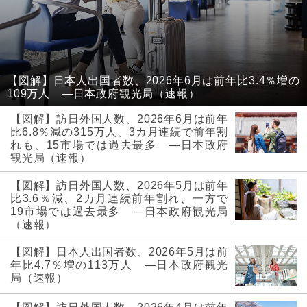
【図解】日本人出国者数、2026年6月は前年比3.4％増の
109万人 ―日本政府観光局（速報）
【図解】訪日外国人数、2026年6月は前年
比6.8％減の315万人、3カ月連続で前年割
れも、15市場では過去最多 ―日本政府
観光局（速報）
【図解】訪日外国人数、2026年5月は前年
比3.6％減、2カ月連続前年割れ、一方で
19市場では過去最多 ―日本政府観光局
（速報）
【図解】日本人出国者数、2026年5月は前
年比4.7％増の113万人 ―日本政府観光
局（速報）