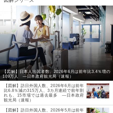
【図解】日本人出国者数、2026年6月は前年比3.4％増の
109万人 ―日本政府観光局（速報）
【図解】訪日外国人数、2026年6月は前年
比6.8％減の315万人、3カ月連続で前年割
れも、15市場では過去最多 ―日本政府
観光局（速報）
【図解】訪日外国人数、2026年5月は前年