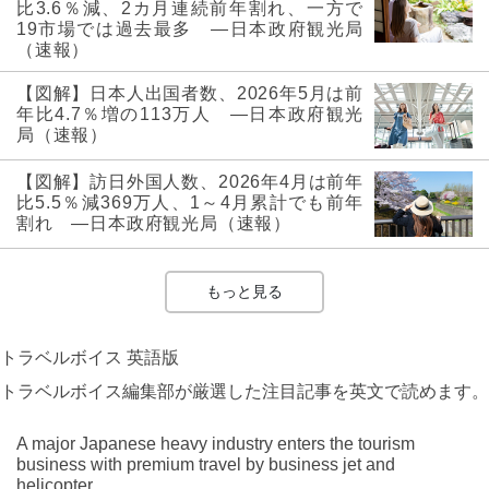
比3.6％減、2カ月連続前年割れ、一方で
19市場では過去最多 ―日本政府観光局
（速報）
【図解】日本人出国者数、2026年5月は前
年比4.7％増の113万人 ―日本政府観光
局（速報）
【図解】訪日外国人数、2026年4月は前年
比5.5％減369万人、1～4月累計でも前年
割れ ―日本政府観光局（速報）
もっと見る
トラベルボイス 英語版
トラベルボイス編集部が厳選した注目記事を英文で読めます。
A major Japanese heavy industry enters the tourism
business with premium travel by business jet and
helicopter