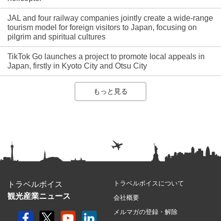
JAL and four railway companies jointly create a wide-range
tourism model for foreign visitors to Japan, focusing on
pilgrim and spiritual cultures
TikTok Go launches a project to promote local appeals in
Japan, firstly in Kyoto City and Otsu City
もっと見る
トラベルボイスについて
トラベルボイス
観光産業ニュース
会社概要
メルマガの登録・解除