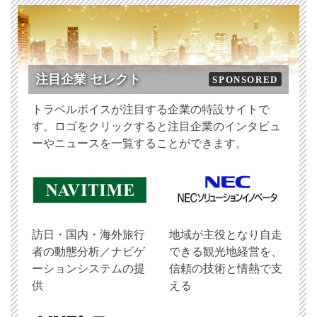
注目企業 セレクト
SPONSORED
トラベルボイスが注目する企業の特設サイトで
す。ロゴをクリックすると注目企業のインタビュ
ーやニュースを一覧することができます。
訪日・国内・海外旅行
地域が主役となり自走
者の動態分析／ナビゲ
できる観光地経営を、
ーションシステムの提
信頼の技術と情熱で支
供
える