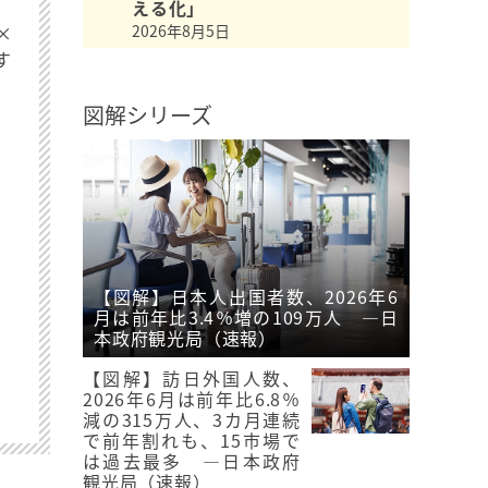
える化」
2026年8月5日
×
す
図解シリーズ
【図解】日本人出国者数、2026年6
月は前年比3.4％増の109万人 ―日
本政府観光局（速報）
【図解】訪日外国人数、
2026年6月は前年比6.8％
減の315万人、3カ月連続
で前年割れも、15市場で
は過去最多 ―日本政府
観光局（速報）