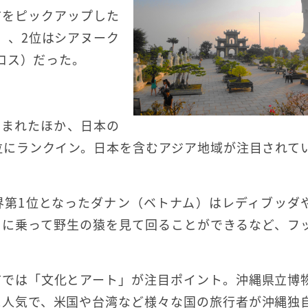
市をピックアップした
）、2位はシアヌーク
ロス）だった。
含まれたほか、日本の
位にランクイン。日本を含むアジア地域が注目されて
界第1位となったダナン（ベトナム）はレディブッダ
クに乗って野生の猿を見て回ることができるなど、フ
市では「文化とアート」が注目ポイント。沖縄県立博
に人気で、米国や台湾など様々な国の旅行者が沖縄独