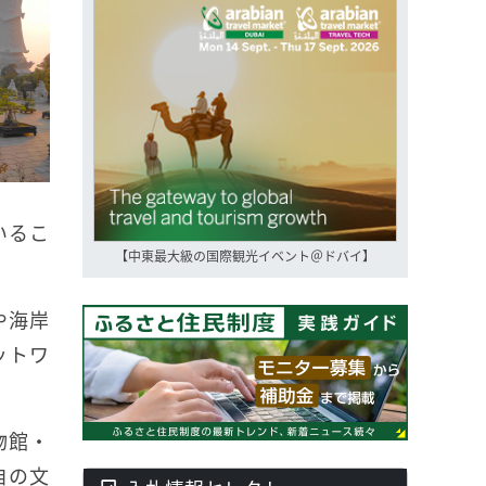
いるこ
【中東最大級の国際観光イベント＠ドバイ】
や海岸
ットワ
物館・
自の文