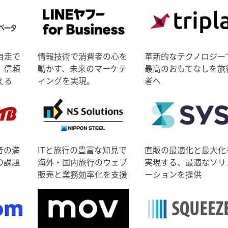
自走で
情報技術で消費者の心を
革新的なテクノロジー
、信頼
動かす、未来のマーケテ
最高のおもてなしを旅
える
ィングを実現。
者へ
者の満
ITと旅行の豊富な知見で
直販の最適化と最大化
の課題
海外・国内旅行のウェブ
実現する、最適なソリ
販売と業務効率化を支援
ーションを提供