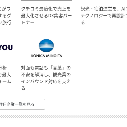
てがワ
クチコミ最適化で売上を
観光・宿泊運営を、AI
するグ
最大化させるDX集客パー
テクノロジーで再設計
ン旅行
トナー
る
分析
対面も電話も「言葉」の
で最大
不安を解消し、観光業の
ォーム
インバウンド対応を支え
る
注目企業一覧を見る