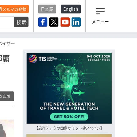
日本語
English
メルマガ登録
検索
メニュー
観光産業ニュース「トラベ
ルボイス」編集部から届く
一歩先の未来がみえるメルマガ
バイザー
「今日のヘッドライン」 、もうご
登録済みですよね？
那覇
もし未だ登録していないなら…
いますぐ登録する
を印刷
【旅行テックの国際サミット＠スペイン】