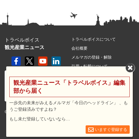
トラベルボイスについて
トラベルボイス
観光産業ニュース
会社概要
メルマガの登録・解除
引用・転載について
プライバシーポリシー
観光産業ニュース「トラベルボイス」編集
利用規約
部から届く
サイトマップ
広告メニュー・料金
一歩先の未来がみえるメルマガ「今日のヘッドライン」 、も
うご登録済みですよね？
プレスリリース窓口
© 2026 travel voice.
もし未だ登録していないなら…
求人広告
お問合せ
いますぐ登録する