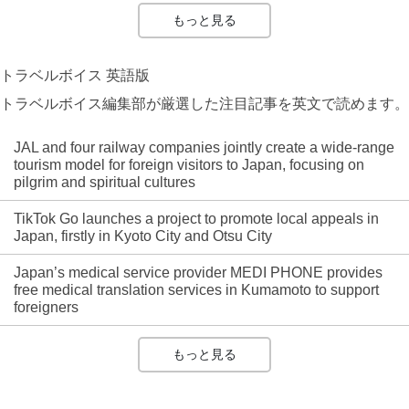
もっと見る
トラベルボイス 英語版
トラベルボイス編集部が厳選した注目記事を英文で読めます。
JAL and four railway companies jointly create a wide-range
tourism model for foreign visitors to Japan, focusing on
pilgrim and spiritual cultures
TikTok Go launches a project to promote local appeals in
Japan, firstly in Kyoto City and Otsu City
Japan’s medical service provider MEDI PHONE provides
free medical translation services in Kumamoto to support
foreigners
もっと見る