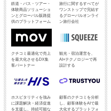
鉄道・バス・ツアー・
旅行に関するすべてが
体験商品ソリューショ
ワンストップで完結す
ンとグローバル販路提
るグローバルオンライ
供のプラットフォーム
ン旅行会社
クチコミ最適化で売上
観光・宿泊運営を、
を最大化させるDX集
AI×テクノロジーで再
客パートナー
設計する
ホスピタリティを強み
顧客のクチコミを分析
に課題解決・経済促進
し、顧客体験をAIで最
を支援し、持続可能な
大化するプラットフォ