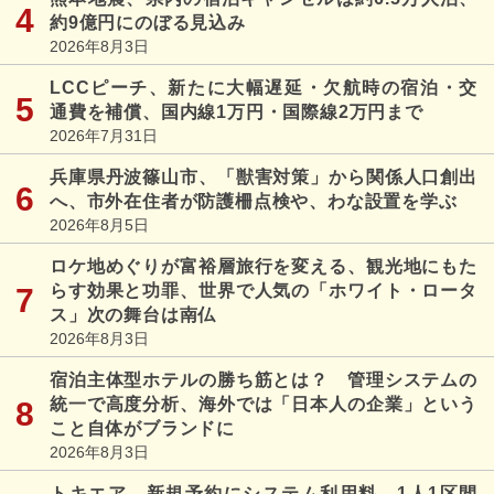
約9億円にのぼる見込み
2026年8月3日
LCCピーチ、新たに大幅遅延・欠航時の宿泊・交
通費を補償、国内線1万円・国際線2万円まで
2026年7月31日
兵庫県丹波篠山市、「獣害対策」から関係人口創出
へ、市外在住者が防護柵点検や、わな設置を学ぶ
2026年8月5日
ロケ地めぐりが富裕層旅行を変える、観光地にもた
らす効果と功罪、世界で人気の「ホワイト・ロータ
ス」次の舞台は南仏
2026年8月3日
宿泊主体型ホテルの勝ち筋とは？ 管理システムの
統一で高度分析、海外では「日本人の企業」という
こと自体がブランドに
2026年8月3日
トキエア、新規予約にシステム利用料、1人1区間