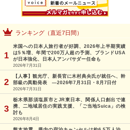
ランキング（直近7日間）
米国への日本人旅行者が好調、2026年上半期実績
は5％増、年間で200万人超の予測、ブランドUSA
が日本強化、日本人アンバサダー任命も
2026年7月31日
【人事】観光庁、新長官に木村典央氏が就任へ、幹
部級の異動発表 ―2026年7月31日・8月7日付
2026年7月31日
栃木県那須塩原市とJR東日本、関係人口創出で連
携、二地域居住の実践支援、「ご当地Suica」の検
討も
2026年8月4日
熊本地震、県内の宿泊キャンセルは約6.5万人泊、