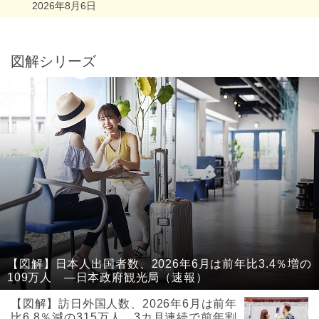
2026年8月6日
図解シリーズ
【図解】日本人出国者数、2026年6月は前年比3.4％増の
109万人 ―日本政府観光局（速報）
【図解】訪日外国人数、2026年6月は前年
比6.8％減の315万人、3カ月連続で前年割