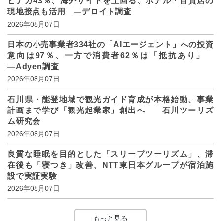
ビナカ43％、海外サイトを上回る、ホテル・百貨店の
現地接点も活用 ―デロイト調査
2026年08月07日
日本の小売事業者334社の「AIエージェント」への投資
意向は97％、一方で消費者62％は「抵抗あり」
―Adyen調査
2026年08月07日
石川県・能登地域で観光ガイド育成が本格始動、事業
計画まで学び「観光起業家」創出へ ―石川ツーリズ
ム研究会
2026年08月07日
良質な睡眠を目的とした「スリープツーリズム」、滞
在後も「寝つき」改善、NTT東日本グループが宿泊施
設で実証実験
2026年08月07日
もっと見る