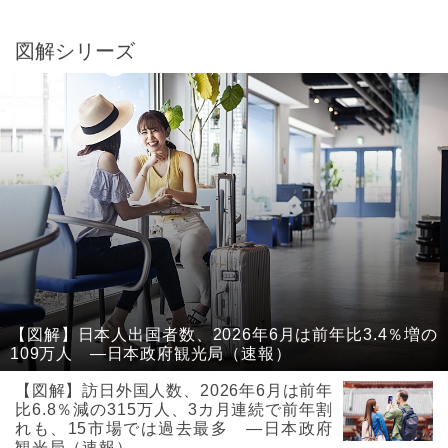
図解シリーズ
【図解】日本人出国者数、2026年6月は前年比3.4％増の
109万人 ―日本政府観光局（速報）
【図解】訪日外国人数、2026年6月は前年
比6.8％減の315万人、3カ月連続で前年割
れも、15市場では過去最多 ―日本政府
観光局（速報）