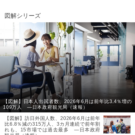
図解シリーズ
【図解】日本人出国者数、2026年6月は前年比3.4％増の
109万人 ―日本政府観光局（速報）
【図解】訪日外国人数、2026年6月は前年
比6.8％減の315万人、3カ月連続で前年割
れも、15市場では過去最多 ―日本政府