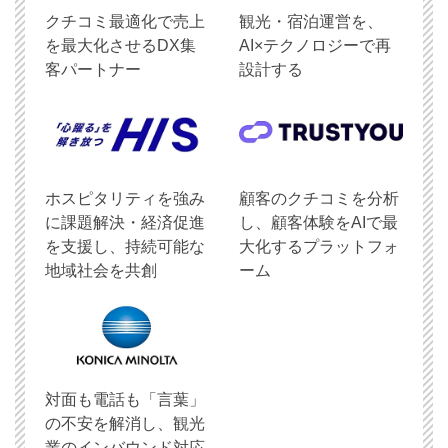
クチコミ最適化で売上
観光・宿泊運営を、
を最大化させるDX集
AI×テクノロジーで再
客パートナー
設計する
ホスピタリティを強み
顧客のクチコミを分析
に課題解決・経済促進
し、顧客体験をAIで最
を支援し、持続可能な
大化するプラットフォ
地域社会を共創
ーム
対面も電話も「言葉」
の不安を解消し、観光
業のインバウンド対応