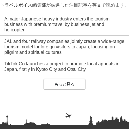
トラベルボイス編集部が厳選した注目記事を英文で読めます。
A major Japanese heavy industry enters the tourism
business with premium travel by business jet and
helicopter
JAL and four railway companies jointly create a wide-range
tourism model for foreign visitors to Japan, focusing on
pilgrim and spiritual cultures
TikTok Go launches a project to promote local appeals in
Japan, firstly in Kyoto City and Otsu City
もっと見る