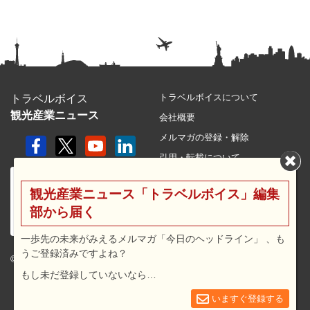
トラベルボイスについて
トラベルボイス
観光産業ニュース
会社概要
メルマガの登録・解除
引用・転載について
プライバシーポリシー
観光産業ニュース「トラベルボイス」編集
利用規約
部から届く
サイトマップ
広告メニュー・料金
一歩先の未来がみえるメルマガ「今日のヘッドライン」 、も
うご登録済みですよね？
プレスリリース窓口
© 2026 travel voice.
もし未だ登録していないなら…
求人広告
お問合せ
いますぐ登録する