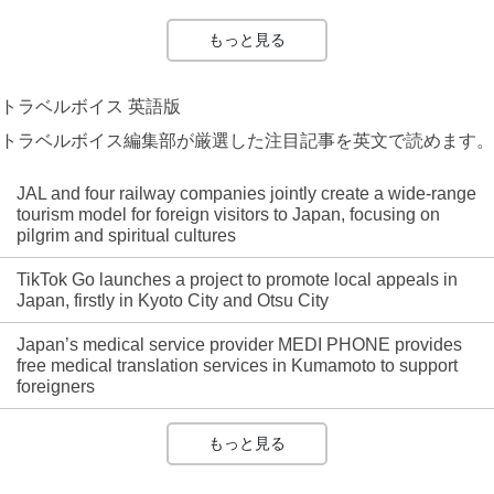
もっと見る
トラベルボイス 英語版
トラベルボイス編集部が厳選した注目記事を英文で読めます。
JAL and four railway companies jointly create a wide-range
tourism model for foreign visitors to Japan, focusing on
pilgrim and spiritual cultures
TikTok Go launches a project to promote local appeals in
Japan, firstly in Kyoto City and Otsu City
Japan’s medical service provider MEDI PHONE provides
free medical translation services in Kumamoto to support
foreigners
もっと見る