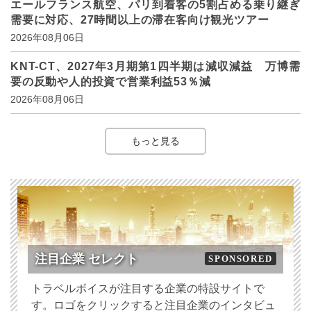
エールフランス航空、パリ到着客の5割占める乗り継ぎ
需要に対応、27時間以上の滞在客向け観光ツアー
2026年08月06日
KNT-CT、2027年3月期第1四半期は減収減益 万博需
要の反動や人的投資で営業利益53％減
2026年08月06日
もっと見る
注目企業 セレクト
SPONSORED
トラベルボイスが注目する企業の特設サイトで
す。ロゴをクリックすると注目企業のインタビュ