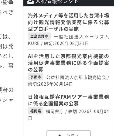
入札情報セレクト
か紛争
るべき
海外メディア等を活用した台湾市場
向け観光情報発信業務に係る公募
型プロポーザルの実施
ては、
一般社団法人ツーリズム
広島県呉市
KURE / 締切:2026年08月21日
回は発
いとし
AIを活用した京都観光案内機能の
活用促進事業業務に係る企画提案
み、事
の公募
公益社団法人京都市観光協会 /
京都市
締切:2026年08月14日
張者の
日韓相互誘客FAMツアー事業業務
ッシャ
に係る企画提案の公募
福岡県庁 / 締切:2026年09月04
福岡県
日