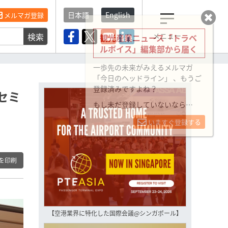
日本語
English
メルマガ登録
検索
メニュー
観光産業ニュース「トラベ
ルボイス」編集部から届く
一歩先の未来がみえるメルマガ
「今日のヘッドライン」 、もうご
登録済みですよね？
セミ
もし未だ登録していないなら…
いますぐ登録する
を印刷
【空港業界に特化した国際会議@シンガポール】