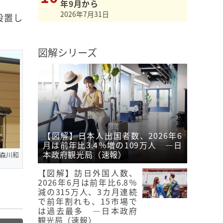
年9月から
2026年7月31日
設置し
図解シリーズ
【図解】日本人出国者数、2026年6
月は前年比3.4％増の109万人 ―日
本政府観光局（速報）
森川和
【図解】訪日外国人数、
2026年6月は前年比6.8％
減の315万人、3カ月連続
で前年割れも、15市場で
は過去最多 ―日本政府
観光局（速報）