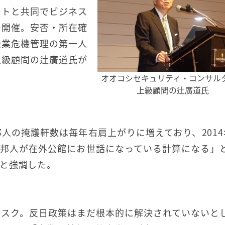
ートと共同でビジネス
で開催。安否・所在確
企業危機管理の第一人
上級顧問の辻廣道氏が
オオコシセキュリティ・コンサル
上級顧問の辻廣道氏
人の掩護軒数は毎年右肩上がりに増えており、2014
1人の邦人が在外公館にお世話になっている計算になる」
と強調した。
リスク。反日政策はまだ根本的に解決されていないと