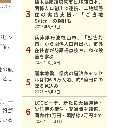
栃木県那須塩原市とJR東日本、
ルス・
関係人口創出で連携、二地域居
住の実践支援、「ご当地
Suica」の検討も
2026年8月4日
がピン
兵庫県丹波篠山市、「獣害対
策」から関係人口創出へ、市外
可能。
在住者が防護柵点検や、わな設
置を学ぶ
2026年8月5日
地の航
熊本地震、県内の宿泊キャンセ
」とし
ルは約6.5万人泊、約9億円にの
ぼる見込み
2026年8月3日
で、一
LCCピーチ、新たに大幅遅延・
欠航時の宿泊・交通費を補償、
情報が
国内線1万円・国際線2万円まで
ている
2026年7月31日