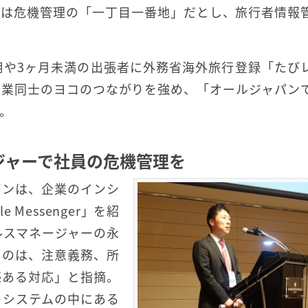
網は危機管理の「一丁目一番地」だとし、旅行者情報
用や3ヶ月未満の出張者に外務省海外旅行登録「たび
企業同士のヨコのつながりを強め、「オールジャパン
。
ジャーで社員の危機管理を
パンは、企業のインシ
 Messenger」を紹
ルスマネージャーの永
るのは、注意義務、所
感ある対応」と指摘。
のシステムの中にある