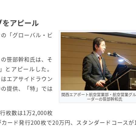
ブをアピール
けの「グローバル・ビ
ーの笹部幹和氏は、そ
」とアピールした。
ではエアサイドラウン
待の提供、「特」では
関西エアポート航空営業部・航空営業グル
ーダーの笹部幹和氏
枚数は1万2,000枚
ード発行200枚で20万円、スタンダードコースが1