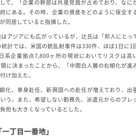
クとして、「企業の幹部は共産党員が占めており、なに
政府にある。その時、企業の資産をどのように保全す
が同居していると指摘した。
機はアジアにも広がっているが、辻氏は「邦人にとっ
の統計では、米国の銃乱射事件は330件、ほぼ1日に1
日系企業拠点7,800ヶ所の現状においてリスクは高
統領に決まったことから、「中間白人層の右傾化が進
と付け加えた。
高齢化、単身赴任、新興国への赴任が増えており、出
という。また、希望しない勤務先、派遣元からのプレ
負担も大きくなっているとした。
「一丁目一番地」