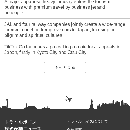
A major Japanese heavy industry enters the tourism
business with premium travel by business jet and
helicopter
JAL and four railway companies jointly create a wide-range
tourism model for foreign visitors to Japan, focusing on
pilgrim and spiritual cultures
TikTok Go launches a project to promote local appeals in
Japan, firstly in Kyoto City and Otsu City
もっと見る
トラベルボイスについて
トラベルボイス
観光産業ニュース
会社概要