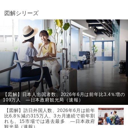
図解シリーズ
【図解】日本人出国者数、2026年6月は前年比3.4％増の
109万人 ―日本政府観光局（速報）
【図解】訪日外国人数、2026年6月は前年
比6.8％減の315万人、3カ月連続で前年割
れも、15市場では過去最多 ―日本政府
観光局（速報）