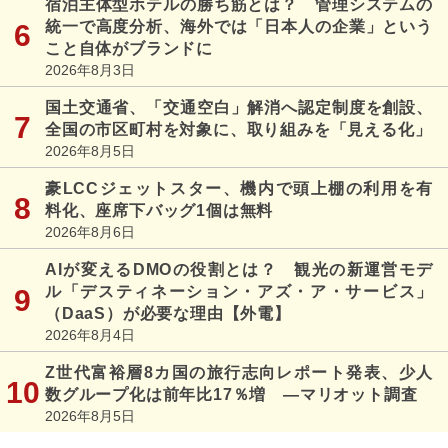
宿泊主体型ホテルの勝ち筋とは？ 管理システムの
統一で高度分析、海外では「日本人の企業」という
こと自体がブランドに
2026年8月3日
国土交通省、「交通空白」解消へ認定制度を創設、
全国の市区町村を対象に、取り組みを「見える化」
2026年8月5日
豪LCCジェットスター、機内で頭上棚の利用を有
料化、座席下バッグ1個は無料
2026年8月6日
AIが変えるDMOの役割とは？ 観光の新運営モデ
ル「デスティネーション・アズ・ア・サービス」
（DaaS）が必要な理由【外電】
2026年8月4日
Z世代富裕層8カ国の旅行志向レポート発表、少人
数グループ化は前年比17％増 ―マリオット調査
2026年8月5日