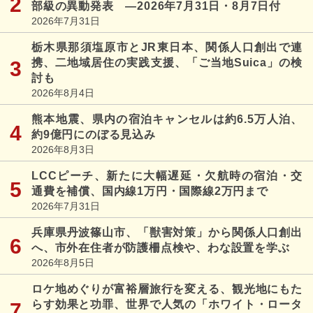
部級の異動発表 ―2026年7月31日・8月7日付
2026年7月31日
栃木県那須塩原市とJR東日本、関係人口創出で連
携、二地域居住の実践支援、「ご当地Suica」の検
討も
2026年8月4日
熊本地震、県内の宿泊キャンセルは約6.5万人泊、
約9億円にのぼる見込み
2026年8月3日
LCCピーチ、新たに大幅遅延・欠航時の宿泊・交
通費を補償、国内線1万円・国際線2万円まで
2026年7月31日
兵庫県丹波篠山市、「獣害対策」から関係人口創出
へ、市外在住者が防護柵点検や、わな設置を学ぶ
2026年8月5日
ロケ地めぐりが富裕層旅行を変える、観光地にもた
らす効果と功罪、世界で人気の「ホワイト・ロータ