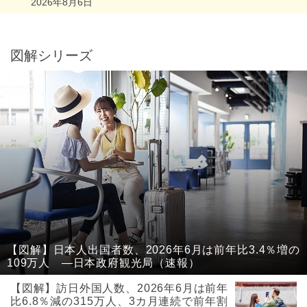
2026年8月6日
図解シリーズ
【図解】日本人出国者数、2026年6月は前年比3.4％増の
109万人 ―日本政府観光局（速報）
【図解】訪日外国人数、2026年6月は前年
比6.8％減の315万人、3カ月連続で前年割