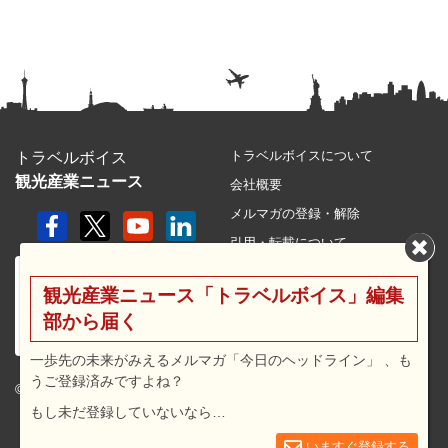
トラベルボイスについて
トラベルボイス
観光産業ニュース
会社概要
メルマガの登録・解除
引用・転載について
プライバシーポリシー
観光産業ニュース「トラベルボイス」編集
利用規約
部から届く
サイトマップ
広告メニュー・料金
一歩先の未来がみえるメルマガ「今日のヘッドライン」 、も
うご登録済みですよね？
プレスリリース窓口
© 2026 travel voice.
もし未だ登録していないなら…
求人広告
お問合せ
いますぐ登録する