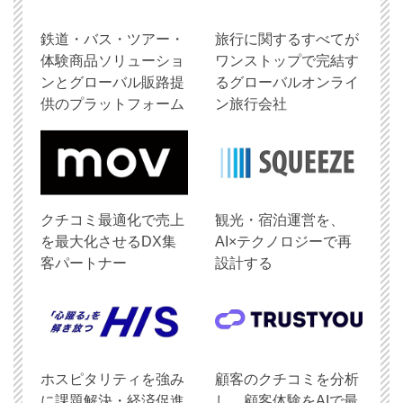
鉄道・バス・ツアー・
旅行に関するすべてが
体験商品ソリューショ
ワンストップで完結す
ンとグローバル販路提
るグローバルオンライ
供のプラットフォーム
ン旅行会社
クチコミ最適化で売上
観光・宿泊運営を、
を最大化させるDX集
AI×テクノロジーで再
客パートナー
設計する
ホスピタリティを強み
顧客のクチコミを分析
に課題解決・経済促進
し、顧客体験をAIで最