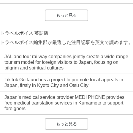
もっと見る
トラベルボイス 英語版
トラベルボイス編集部が厳選した注目記事を英文で読めます。
JAL and four railway companies jointly create a wide-range
tourism model for foreign visitors to Japan, focusing on
pilgrim and spiritual cultures
TikTok Go launches a project to promote local appeals in
Japan, firstly in Kyoto City and Otsu City
Japan’s medical service provider MEDI PHONE provides
free medical translation services in Kumamoto to support
foreigners
もっと見る