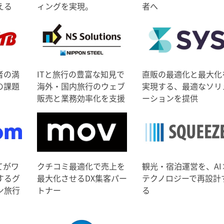
える
ィングを実現。
者へ
者の満
ITと旅行の豊富な知見で
直販の最適化と最大化
の課題
海外・国内旅行のウェブ
実現する、最適なソリ
販売と業務効率化を支援
ーションを提供
てがワ
クチコミ最適化で売上を
観光・宿泊運営を、AI
するグ
最大化させるDX集客パー
テクノロジーで再設計
ン旅行
トナー
る