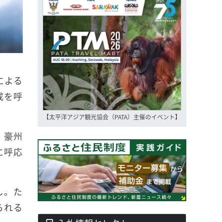
による
戒を呼
【太平洋アジア観光協会（PATA）主催のイベント】
、豪州
に呼応
し。た
られる