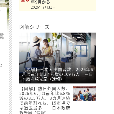
年9月から
2026年7月31日
ビ
図解シリーズ
最
ス
【図解】日本人出国者数、2026年6
月は前年比3.4％増の109万人 ―日
本政府観光局（速報）
【図解】訪日外国人数、
2026年6月は前年比6.8％
減の315万人、3カ月連続
で前年割れも、15市場で
は過去最多 ―日本政府
観光局（速報）