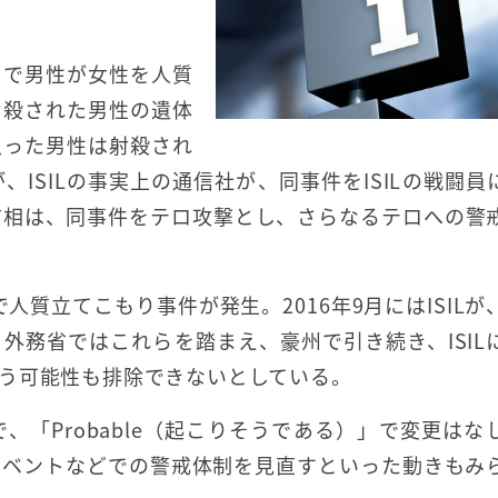
トで男性が女性を人質
射殺された男性の遺体
入った男性は射殺され
ISILの事実上の通信社が、同事件をISILの戦闘員
首相は、同事件をテロ攻撃とし、さらなるテロへの警
で人質立てこもり事件が発生。2016年9月にはISILが
外務省ではこれらを踏まえ、豪州で引き続き、ISIL
う可能性も排除できないとしている。
「Probable（起こりそうである）」で変更はな
イベントなどでの警戒体制を見直すといった動きもみ