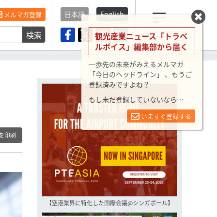
日本語
English
メルマガ登録
検索
メニュー
観光産業ニュース「トラベ
ルボイス」編集部から届く
一歩先の未来がみえるメルマガ
「今日のヘッドライン」 、もうご
登録済みですよね？
もし未だ登録していないなら…
いますぐ登録する
を印刷
【空港業界に特化した国際会議@シンガポール】