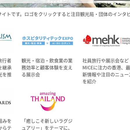
サイトです。ロゴをクリックすると注目観光局・団体のインタ
旅行者
観光・宿泊・飲食業の業
社員旅行や展示会など
を継承
務効率と顧客体験を支え
MICEに注力の香港、
光を推
る展示会
新情報や注目のニュー
を紹介
組みを
「癒しこそ新しいラグジ
からテ
ュアリー」をテーマに、