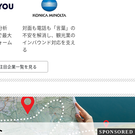
分析
対面も電話も「言葉」の
で最大
不安を解消し、観光業の
ォーム
インバウンド対応を支え
る
注目企業一覧を見る
ト
SPONSORED