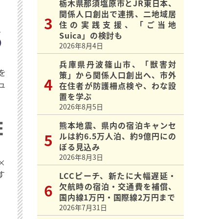
栃木県那須塩原市とJR東日本、
関係人口創出で連携、二地域居
住の実践支援、「ご当地
Suica」の検討も
2026年8月4日
兵庫県丹波篠山市、「獣害対
を
策」から関係人口創出へ、市外
ュ
在住者が防護柵点検や、わな設
置を学ぶ
2026年8月5日
熊本地震、県内の宿泊キャンセ
ルは約6.5万人泊、約9億円にの
ぼる見込み
2026年8月3日
×
す
LCCピーチ、新たに大幅遅延・
欠航時の宿泊・交通費を補償、
国内線1万円・国際線2万円まで
2026年7月31日