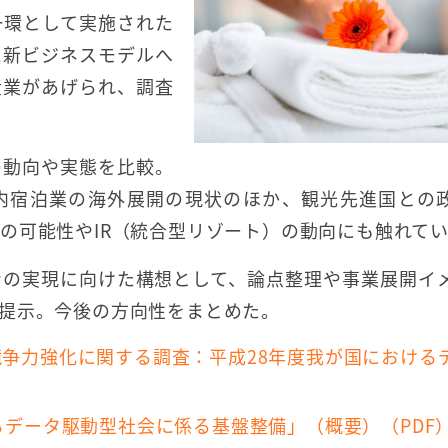
一環として実施された
た新ビジネスモデルへ
産業があげられ、調査
の動向や実態を比較。
内宿泊業の海外展開の現状のほか、観光先進国との
の可能性やIR（統合型リゾート）の動向にも触れて
ンの実現に向けた構想として、論点整理や事業展開イ
提示。今後の方向性をまとめた。
争力強化に関する調査：平成28年度我が国における
るデータ駆動型社会に係る基盤整備」（概要）（PDF