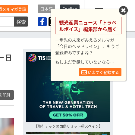
日本語
English
メルマガ登録
検索
メニュー
観光産業ニュース「トラベ
ルボイス」編集部から届く
一歩先の未来がみえるメルマガ
「今日のヘッドライン」 、もうご
登録済みですよね？
－日
もし未だ登録していないなら…
いますぐ登録する
を印刷
【旅行テックの国際サミット＠スペイン】