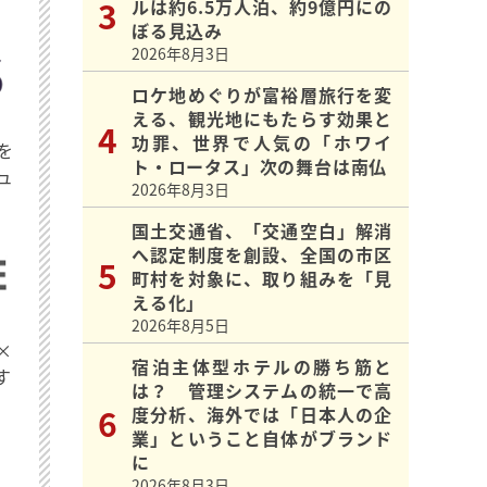
ルは約6.5万人泊、約9億円にの
ぼる見込み
2026年8月3日
ロケ地めぐりが富裕層旅行を変
える、観光地にもたらす効果と
功罪、世界で人気の「ホワイ
を
ト・ロータス」次の舞台は南仏
ュ
2026年8月3日
国土交通省、「交通空白」解消
へ認定制度を創設、全国の市区
町村を対象に、取り組みを「見
える化」
2026年8月5日
×
宿泊主体型ホテルの勝ち筋と
す
は？ 管理システムの統一で高
度分析、海外では「日本人の企
業」ということ自体がブランド
に
2026年8月3日