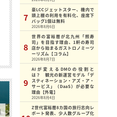
豪LCCジェットスター、機内で
頭上棚の利用を有料化、座席下
バッグ1個は無料
2026年8月6日
世界の富裕層が北九州「照寿
司」を目指す理由、1軒の寿司
店から始まるガストロノミーツ
ーリズム【コラム】
2026年8月7日
AIが変えるDMOの役割と
は？ 観光の新運営モデル「デ
スティネーション・アズ・ア・
サービス」（DaaS）が必要な
理由【外電】
2026年8月4日
Z世代富裕層8カ国の旅行志向レ
ポート発表、少人数グループ化