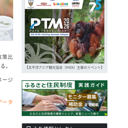
政策比
いる。
【太平洋アジア観光協会（PATA）主催のイベント】
メージ
データ
）