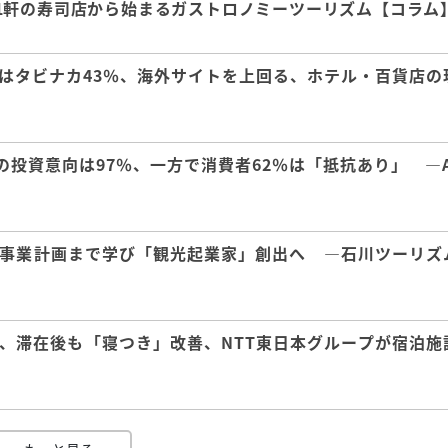
1軒の寿司店から始まるガストロノミーツーリズム【コラム
はタビナカ43％、海外サイトを上回る、ホテル・百貨店の
の投資意向は97％、一方で消費者62％は「抵抗あり」 ―A
事業計画まで学び「観光起業家」創出へ ―石川ツーリズ
、滞在後も「寝つき」改善、NTT東日本グループが宿泊施