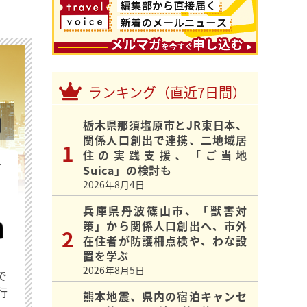
ランキング（直近7日間）
栃木県那須塩原市とJR東日本、
関係人口創出で連携、二地域居
住の実践支援、「ご当地
を
Suica」の検討も
2026年8月4日
兵庫県丹波篠山市、「獣害対
策」から関係人口創出へ、市外
在住者が防護柵点検や、わな設
置を学ぶ
2026年8月5日
で
行
熊本地震、県内の宿泊キャンセ