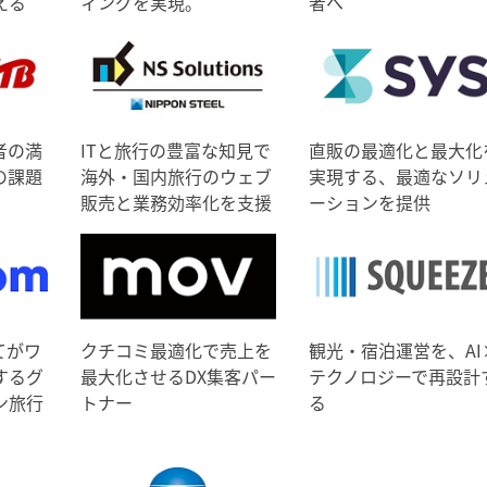
える
ィングを実現。
者へ
者の満
ITと旅行の豊富な知見で
直販の最適化と最大化
の課題
海外・国内旅行のウェブ
実現する、最適なソリ
販売と業務効率化を支援
ーションを提供
てがワ
クチコミ最適化で売上を
観光・宿泊運営を、AI
するグ
最大化させるDX集客パー
テクノロジーで再設計
ン旅行
トナー
る