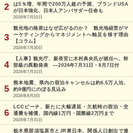
は5％増、年間で200万人超の予測、ブランドUSA
が日本強化、日本人アンバサダー任命も
2026年7月31日
観光地の格差はなぜ広がるのか？ 観光地経営がマ
ーケティングからマネジメントへ軸足を移す理由
【コラム】
2026年7月30日
【人事】観光庁、新長官に木村典央氏が就任へ、幹
部級の異動発表 ―2026年7月31日・8月7日付
2026年7月31日
熊本地震、県内の宿泊キャンセルは約6.5万人泊、
約9億円にのぼる見込み
2026年8月3日
LCCピーチ、新たに大幅遅延・欠航時の宿泊・交
通費を補償、国内線1万円・国際線2万円まで
2026年7月31日
栃木県那須塩原市とJR東日本、関係人口創出で連