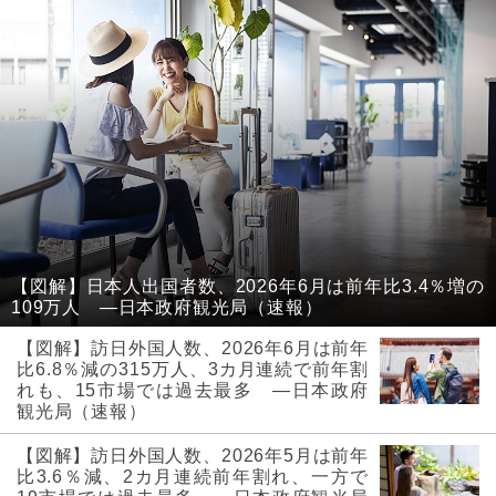
【図解】日本人出国者数、2026年6月は前年比3.4％増の
109万人 ―日本政府観光局（速報）
【図解】訪日外国人数、2026年6月は前年
比6.8％減の315万人、3カ月連続で前年割
れも、15市場では過去最多 ―日本政府
観光局（速報）
【図解】訪日外国人数、2026年5月は前年
比3.6％減、2カ月連続前年割れ、一方で