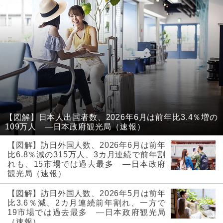
【図解】日本人出国者数、2026年6月は前年比3.4％増の
109万人 ―日本政府観光局（速報）
【図解】訪日外国人数、2026年6月は前年
比6.8％減の315万人、3カ月連続で前年割
れも、15市場では過去最多 ―日本政府
観光局（速報）
【図解】訪日外国人数、2026年5月は前年
比3.6％減、2カ月連続前年割れ、一方で
19市場では過去最多 ―日本政府観光局
（速報）