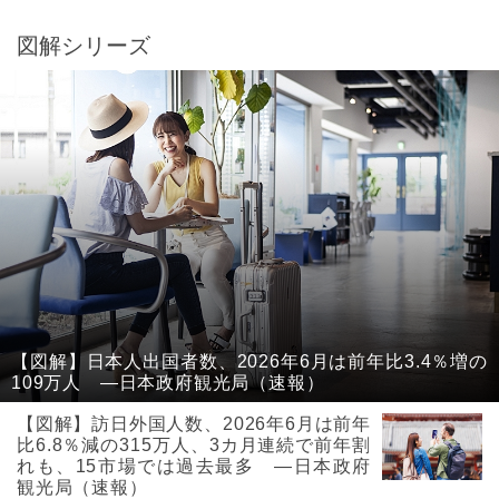
図解シリーズ
【図解】日本人出国者数、2026年6月は前年比3.4％増の
109万人 ―日本政府観光局（速報）
【図解】訪日外国人数、2026年6月は前年
比6.8％減の315万人、3カ月連続で前年割
れも、15市場では過去最多 ―日本政府
観光局（速報）