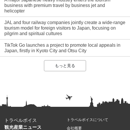
business with premium travel by business jet and
helicopter
JAL and four railway companies jointly create a wide-range
tourism model for foreign visitors to Japan, focusing on
pilgrim and spiritual cultures
TikTok Go launches a project to promote local appeals in
Japan, firstly in Kyoto City and Otsu City
もっと見る
トラベルボイスについて
トラベルボイス
観光産業ニュース
会社概要