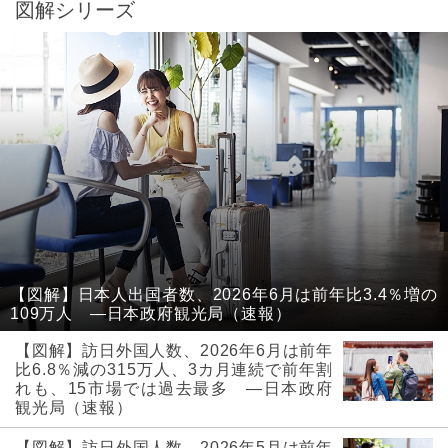
図解シリーズ
【図解】日本人出国者数、2026年6月は前年比3.4％増の
109万人 ―日本政府観光局（速報）
【図解】訪日外国人数、2026年6月は前年
比6.8％減の315万人、3カ月連続で前年割
れも、15市場では過去最多 ―日本政府
観光局（速報）
【図解】訪日外国人数、2026年5月は前年