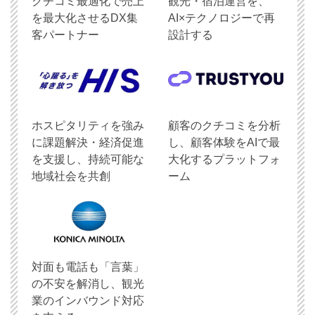
クチコミ最適化で売上
観光・宿泊運営を、
を最大化させるDX集
AI×テクノロジーで再
客パートナー
設計する
ホスピタリティを強み
顧客のクチコミを分析
に課題解決・経済促進
し、顧客体験をAIで最
を支援し、持続可能な
大化するプラットフォ
地域社会を共創
ーム
対面も電話も「言葉」
の不安を解消し、観光
業のインバウンド対応