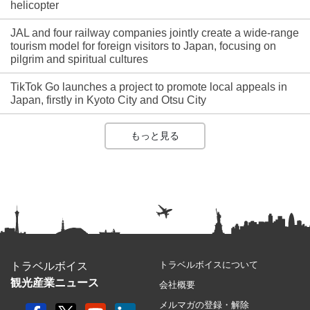
helicopter
JAL and four railway companies jointly create a wide-range
tourism model for foreign visitors to Japan, focusing on
pilgrim and spiritual cultures
TikTok Go launches a project to promote local appeals in
Japan, firstly in Kyoto City and Otsu City
もっと見る
トラベルボイスについて
トラベルボイス
観光産業ニュース
会社概要
メルマガの登録・解除