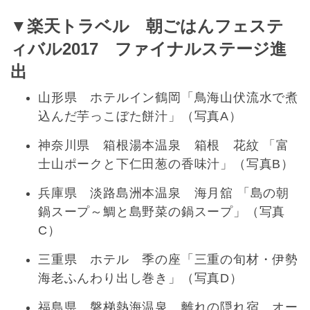
▼楽天トラベル 朝ごはんフェステ
ィバル2017 ファイナルステージ進
出
山形県 ホテルイン鶴岡「鳥海山伏流水で煮
込んだ芋っこぼた餅汁」（写真A）
神奈川県 箱根湯本温泉 箱根 花紋 「富
士山ポークと下仁田葱の香味汁」（写真B）
兵庫県 淡路島洲本温泉 海月舘 「島の朝
鍋スープ～鯛と島野菜の鍋スープ」（写真
C）
三重県 ホテル 季の座「三重の旬材・伊勢
海老ふんわり出し巻き」（写真D）
福島県 磐梯熱海温泉 離れの隠れ宿 オー