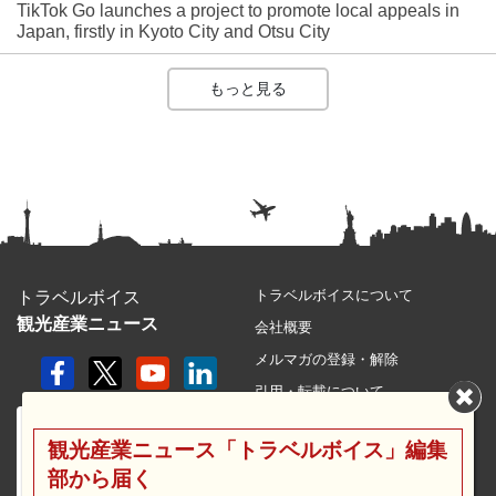
TikTok Go launches a project to promote local appeals in
Japan, firstly in Kyoto City and Otsu City
もっと見る
トラベルボイスについて
トラベルボイス
観光産業ニュース
会社概要
メルマガの登録・解除
引用・転載について
プライバシーポリシー
観光産業ニュース「トラベルボイス」編集
利用規約
部から届く
サイトマップ