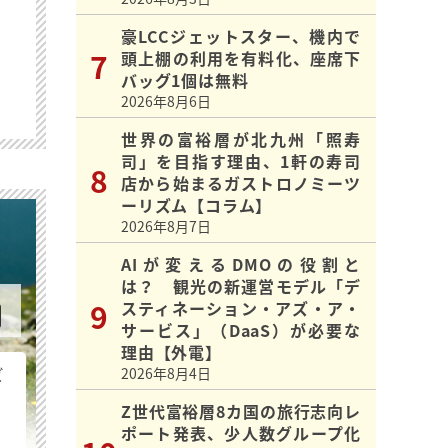
豪LCCジェットスター、機内で
頭上棚の利用を有料化、座席下
バッグ1個は無料
2026年8月6日
世界の富裕層が北九州「照寿
司」を目指す理由、1軒の寿司
店から始まるガストロノミーツ
ーリズム【コラム】
2026年8月7日
AIが変えるDMOの役割と
は？ 観光の新運営モデル「デ
スティネーション・アズ・ア・
サービス」（DaaS）が必要な
理由【外電】
ビ
2026年8月4日
Z世代富裕層8カ国の旅行志向レ
ポート発表、少人数グループ化