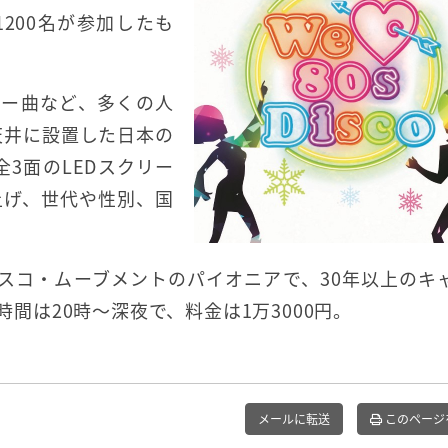
200名が参加したも
バー曲など、多くの人
天井に設置した日本の
全3面のLEDスクリー
上げ、世代や性別、国
ィスコ・ムーブメントのパイオニアで、30年以上のキ
時間は20時～深夜で、料金は1万3000円。
メールに転送
このページ