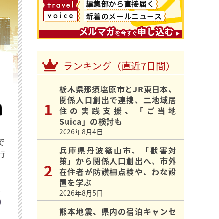
を
ランキング（直近7日間）
栃木県那須塩原市とJR東日本、
関係人口創出で連携、二地域居
住の実践支援、「ご当地
Suica」の検討も
2026年8月4日
で
兵庫県丹波篠山市、「獣害対
行
策」から関係人口創出へ、市外
在住者が防護柵点検や、わな設
置を学ぶ
2026年8月5日
熊本地震、県内の宿泊キャンセ