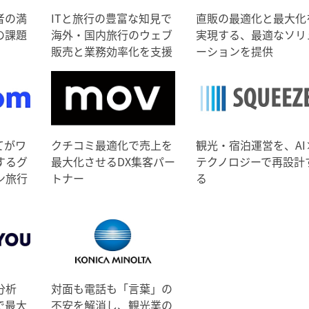
者の満
ITと旅行の豊富な知見で
直販の最適化と最大化
の課題
海外・国内旅行のウェブ
実現する、最適なソリ
販売と業務効率化を支援
ーションを提供
てがワ
クチコミ最適化で売上を
観光・宿泊運営を、AI
するグ
最大化させるDX集客パー
テクノロジーで再設計
ン旅行
トナー
る
分析
対面も電話も「言葉」の
で最大
不安を解消し、観光業の