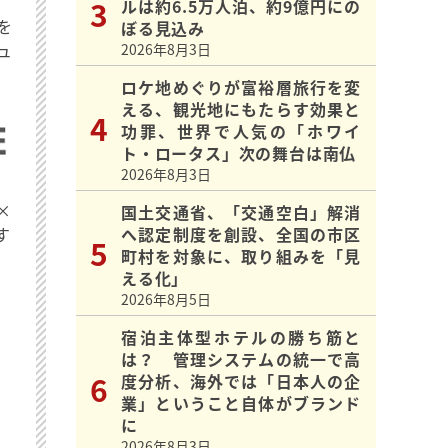
ルは約6.5万人泊、約9億円にの
を
ぼる見込み
ュ
2026年8月3日
ロケ地めぐりが富裕層旅行を変
える、観光地にもたらす効果と
功罪、世界で人気の「ホワイ
ト・ロータス」次の舞台は南仏
2026年8月3日
×
国土交通省、「交通空白」解消
す
へ認定制度を創設、全国の市区
町村を対象に、取り組みを「見
える化」
2026年8月5日
宿泊主体型ホテルの勝ち筋と
は？ 管理システムの統一で高
度分析、海外では「日本人の企
業」ということ自体がブランド
に
2026年8月3日