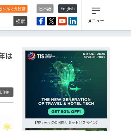
日本語
English
メルマガ登録
検索
メニュー
観光産業ニュース「トラベ
ルボイス」編集部から届く
一歩先の未来がみえるメルマガ
「今日のヘッドライン」 、もうご
登録済みですよね？
年は
もし未だ登録していないなら…
いますぐ登録する
を印刷
【旅行テックの国際サミット＠スペイン】