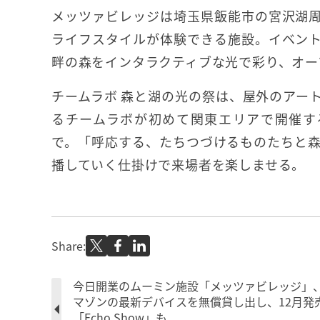
メッツァビレッジは埼玉県飯能市の宮沢湖
ライフスタイルが体験できる施設。イベン
畔の森をインタラクティブな光で彩り、オー
チームラボ 森と湖の光の祭は、屋外のアー
るチームラボが初めて関東エリアで開催するイ
で。「呼応する、たちつづけるものたちと
播していく仕掛けで来場者を楽しませる。
Share:
今日開業のムーミン施設「メッツァビレッジ」
マゾンの最新デバイスを無償貸し出し、12月発
「Echo Show」も