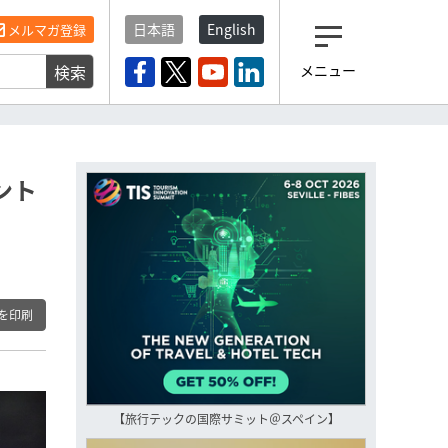
日本語
English
メルマガ登録
検索
メニュー
観光産業ニュース「トラベ
ルボイス」編集部から届く
一歩先の未来がみえるメルマガ
「今日のヘッドライン」 、もうご
登録済みですよね？
ント
もし未だ登録していないなら…
いますぐ登録する
を印刷
【旅行テックの国際サミット＠スペイン】