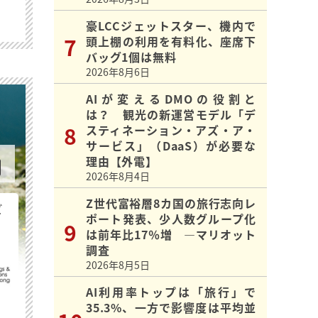
豪LCCジェットスター、機内で
頭上棚の利用を有料化、座席下
バッグ1個は無料
2026年8月6日
AIが変えるDMOの役割と
は？ 観光の新運営モデル「デ
スティネーション・アズ・ア・
サービス」（DaaS）が必要な
理由【外電】
2026年8月4日
Z世代富裕層8カ国の旅行志向レ
ビ
ポート発表、少人数グループ化
は前年比17％増 ―マリオット
調査
2026年8月5日
AI利用率トップは「旅行」で
35.3%、一方で影響度は平均並