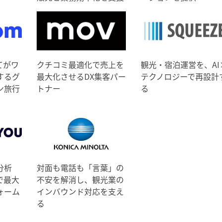
てがワ
クチコミ最適化で売上を
観光・宿泊運営を、AI
するグ
最大化させるDX集客パー
テクノロジーで再設計
ン旅行
トナー
る
分析
対面も電話も「言葉」の
で最大
不安を解消し、観光業の
ォーム
インバウンド対応を支え
る