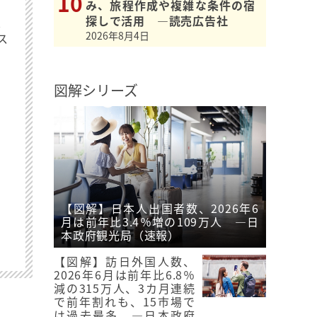
み、旅程作成や複雑な条件の宿
探しで活用 ―読売広告社
最
2026年8月4日
ス
図解シリーズ
【図解】日本人出国者数、2026年6
月は前年比3.4％増の109万人 ―日
本政府観光局（速報）
【図解】訪日外国人数、
2026年6月は前年比6.8％
減の315万人、3カ月連続
で前年割れも、15市場で
は過去最多 ―日本政府