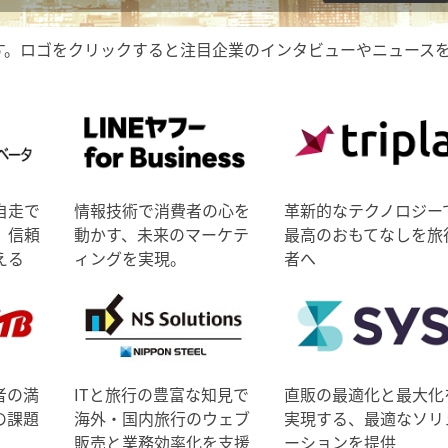
す。ロゴをクリックすると注目企業のインタビューやニュース
自走で
情報技術で消費者の心を
革新的なテクノロジー
、信頼
動かす、未来のマーケテ
最高のおもてなしを旅
える
ィングを実現。
者へ
者の満
ITと旅行の豊富な知見で
直販の最適化と最大化
の課題
海外・国内旅行のウェブ
実現する、最適なソリ
販売と業務効率化を支援
ーションを提供