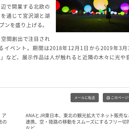
周辺で開業する北欧の
トを通じて宮沢湖と湖
プンを盛り上げる。
ト空間創出で注目され
ベント。期間は2018年12月1日から2019年3月
森」など、展示作品は人が触れると近隣の木々に光や
メールに転送
このページ
、ア
ANAとJR東日本、東北の観光拡大でネット販売な
売の
連携、空・陸路の移動をスムーズにするフリー切
など