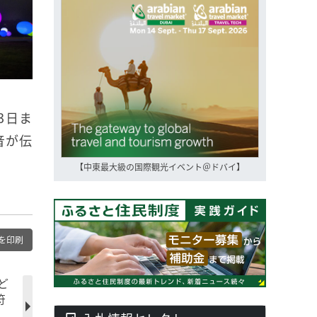
3日ま
音が伝
【中東最大級の国際観光イベント＠ドバイ】
を印刷
ど
符