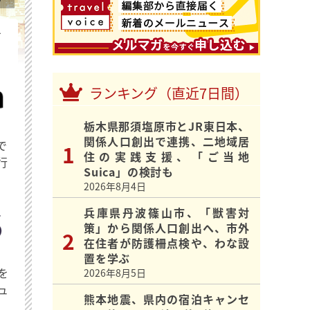
を
ランキング（直近7日間）
栃木県那須塩原市とJR東日本、
関係人口創出で連携、二地域居
で
住の実践支援、「ご当地
行
Suica」の検討も
2026年8月4日
兵庫県丹波篠山市、「獣害対
策」から関係人口創出へ、市外
在住者が防護柵点検や、わな設
置を学ぶ
を
2026年8月5日
ュ
熊本地震、県内の宿泊キャンセ