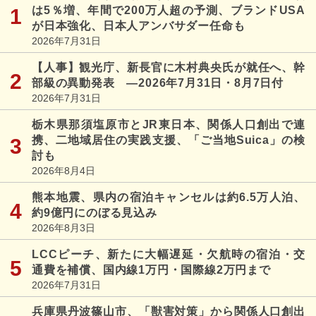
は5％増、年間で200万人超の予測、ブランドUSA
が日本強化、日本人アンバサダー任命も
2026年7月31日
【人事】観光庁、新長官に木村典央氏が就任へ、幹
部級の異動発表 ―2026年7月31日・8月7日付
2026年7月31日
栃木県那須塩原市とJR東日本、関係人口創出で連
携、二地域居住の実践支援、「ご当地Suica」の検
討も
2026年8月4日
熊本地震、県内の宿泊キャンセルは約6.5万人泊、
約9億円にのぼる見込み
2026年8月3日
LCCピーチ、新たに大幅遅延・欠航時の宿泊・交
通費を補償、国内線1万円・国際線2万円まで
2026年7月31日
兵庫県丹波篠山市、「獣害対策」から関係人口創出