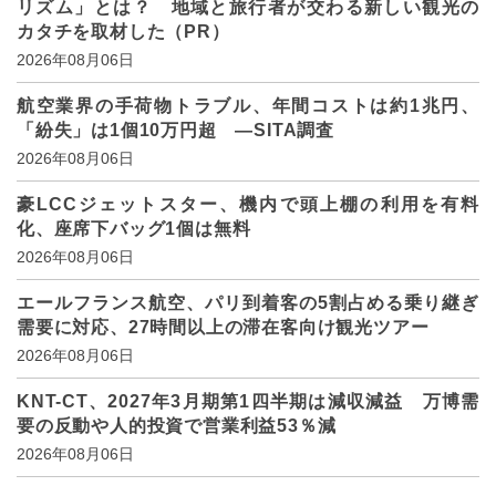
リズム」とは？ 地域と旅行者が交わる新しい観光の
カタチを取材した（PR）
2026年08月06日
航空業界の手荷物トラブル、年間コストは約1兆円、
「紛失」は1個10万円超 ―SITA調査
2026年08月06日
豪LCCジェットスター、機内で頭上棚の利用を有料
化、座席下バッグ1個は無料
2026年08月06日
エールフランス航空、パリ到着客の5割占める乗り継ぎ
需要に対応、27時間以上の滞在客向け観光ツアー
2026年08月06日
KNT-CT、2027年3月期第1四半期は減収減益 万博需
要の反動や人的投資で営業利益53％減
2026年08月06日