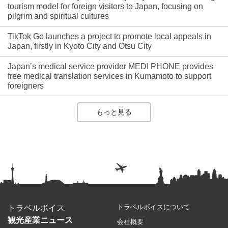
tourism model for foreign visitors to Japan, focusing on
pilgrim and spiritual cultures
TikTok Go launches a project to promote local appeals in
Japan, firstly in Kyoto City and Otsu City
Japan’s medical service provider MEDI PHONE provides
free medical translation services in Kumamoto to support
foreigners
もっと見る
トラベルボイスについて
トラベルボイス
観光産業ニュース
会社概要