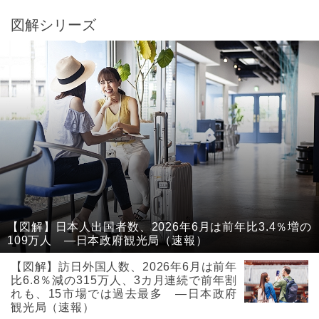
図解シリーズ
【図解】日本人出国者数、2026年6月は前年比3.4％増の
109万人 ―日本政府観光局（速報）
【図解】訪日外国人数、2026年6月は前年
比6.8％減の315万人、3カ月連続で前年割
れも、15市場では過去最多 ―日本政府
観光局（速報）