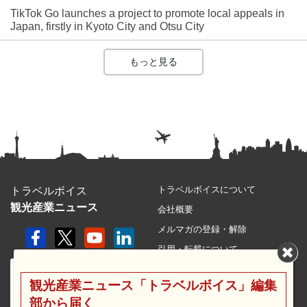
TikTok Go launches a project to promote local appeals in
Japan, firstly in Kyoto City and Otsu City
もっと見る
トラベルボイスについて
トラベルボイス
観光産業ニュース
会社概要
メルマガの登録・解除
引用・転載について
プライバシーポリシー
観光産業ニュース「トラベルボイス」編集
利用規約
部から届く