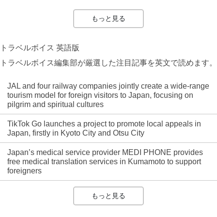
もっと見る
トラベルボイス 英語版
トラベルボイス編集部が厳選した注目記事を英文で読めます。
JAL and four railway companies jointly create a wide-range
tourism model for foreign visitors to Japan, focusing on
pilgrim and spiritual cultures
TikTok Go launches a project to promote local appeals in
Japan, firstly in Kyoto City and Otsu City
Japan’s medical service provider MEDI PHONE provides
free medical translation services in Kumamoto to support
foreigners
もっと見る