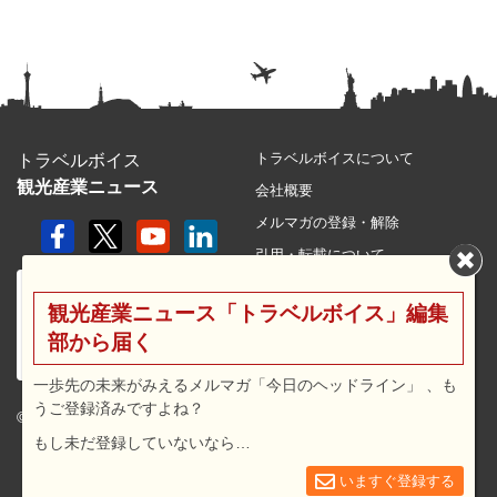
トラベルボイスについて
トラベルボイス
観光産業ニュース
会社概要
メルマガの登録・解除
引用・転載について
プライバシーポリシー
観光産業ニュース「トラベルボイス」編集
利用規約
部から届く
サイトマップ
広告メニュー・料金
一歩先の未来がみえるメルマガ「今日のヘッドライン」 、も
うご登録済みですよね？
プレスリリース窓口
© 2026 travel voice.
もし未だ登録していないなら…
求人広告
お問合せ
いますぐ登録する