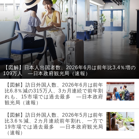
【図解】日本人出国者数、2026年6月は前年比3.4％増の
109万人 ―日本政府観光局（速報）
【図解】訪日外国人数、2026年6月は前年
比6.8％減の315万人、3カ月連続で前年割
れも、15市場では過去最多 ―日本政府
観光局（速報）
【図解】訪日外国人数、2026年5月は前年
比3.6％減、2カ月連続前年割れ、一方で
19市場では過去最多 ―日本政府観光局
（速報）