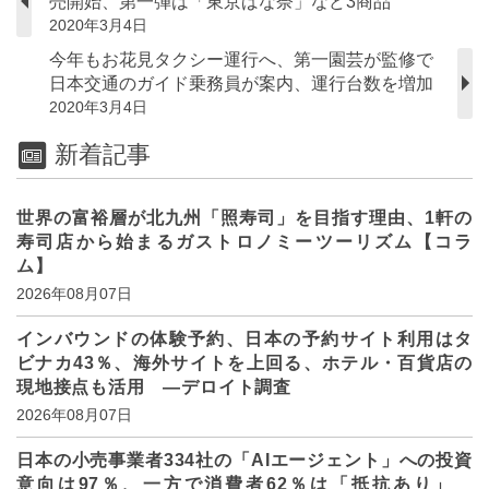
売開始、第一弾は「東京ばな奈」など3商品
2020年3月4日
今年もお花見タクシー運行へ、第一園芸が監修で
日本交通のガイド乗務員が案内、運行台数を増加
2020年3月4日
新着記事
世界の富裕層が北九州「照寿司」を目指す理由、1軒の
寿司店から始まるガストロノミーツーリズム【コラ
ム】
2026年08月07日
インバウンドの体験予約、日本の予約サイト利用はタ
ビナカ43％、海外サイトを上回る、ホテル・百貨店の
現地接点も活用 ―デロイト調査
2026年08月07日
日本の小売事業者334社の「AIエージェント」への投資
意向は97％、一方で消費者62％は「抵抗あり」