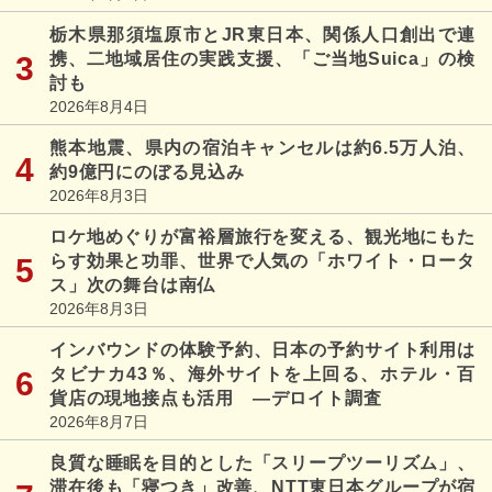
栃木県那須塩原市とJR東日本、関係人口創出で連
携、二地域居住の実践支援、「ご当地Suica」の検
討も
2026年8月4日
熊本地震、県内の宿泊キャンセルは約6.5万人泊、
約9億円にのぼる見込み
2026年8月3日
ロケ地めぐりが富裕層旅行を変える、観光地にもた
らす効果と功罪、世界で人気の「ホワイト・ロータ
ス」次の舞台は南仏
2026年8月3日
インバウンドの体験予約、日本の予約サイト利用は
タビナカ43％、海外サイトを上回る、ホテル・百
貨店の現地接点も活用 ―デロイト調査
2026年8月7日
良質な睡眠を目的とした「スリープツーリズム」、
滞在後も「寝つき」改善、NTT東日本グループが宿