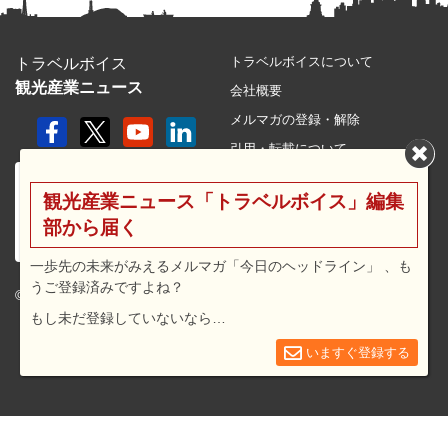
トラベルボイスについて
トラベルボイス
観光産業ニュース
会社概要
メルマガの登録・解除
引用・転載について
プライバシーポリシー
観光産業ニュース「トラベルボイス」編集
利用規約
部から届く
サイトマップ
広告メニュー・料金
一歩先の未来がみえるメルマガ「今日のヘッドライン」 、も
うご登録済みですよね？
プレスリリース窓口
© 2026 travel voice.
もし未だ登録していないなら…
求人広告
お問合せ
いますぐ登録する