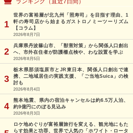
ランキング（直近7日間）
世界の富裕層が北九州「照寿司」を目指す理由、1
軒の寿司店から始まるガストロノミーツーリズム
【コラム】
2026年8月7日
兵庫県丹波篠山市、「獣害対策」から関係人口創出
へ、市外在住者が防護柵点検や、わな設置を学ぶ
2026年8月5日
栃木県那須塩原市とJR東日本、関係人口創出で連
携、二地域居住の実践支援、「ご当地Suica」の検
討も
2026年8月4日
熊本地震、県内の宿泊キャンセルは約6.5万人泊、
約9億円にのぼる見込み
2026年8月3日
ロケ地めぐりが富裕層旅行を変える、観光地にもた
らす効果と功罪、世界で人気の「ホワイト・ロータ