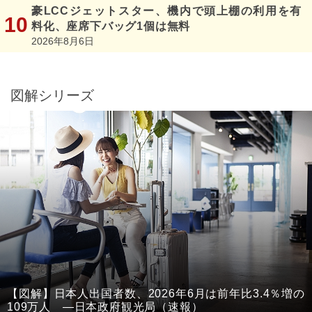
豪LCCジェットスター、機内で頭上棚の利用を有
料化、座席下バッグ1個は無料
2026年8月6日
図解シリーズ
【図解】日本人出国者数、2026年6月は前年比3.4％増の
109万人 ―日本政府観光局（速報）