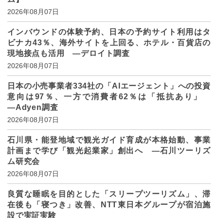
2026年08月07日
インバウンドの体験予約、日本の予約サイト利用はタ
ビナカ43％、海外サイトを上回る、ホテル・百貨店の
現地接点も活用 ―デロイト調査
2026年08月07日
日本の小売事業者334社の「AIエージェント」への投資
意向は97％、一方で消費者62％は「抵抗あり」
―Adyen調査
2026年08月07日
石川県・能登地域で観光ガイド育成が本格始動、事業
計画まで学び「観光起業家」創出へ ―石川ツーリズ
ム研究会
2026年08月07日
良質な睡眠を目的とした「スリープツーリズム」、滞
在後も「寝つき」改善、NTT東日本グループが宿泊施
設で実証実験