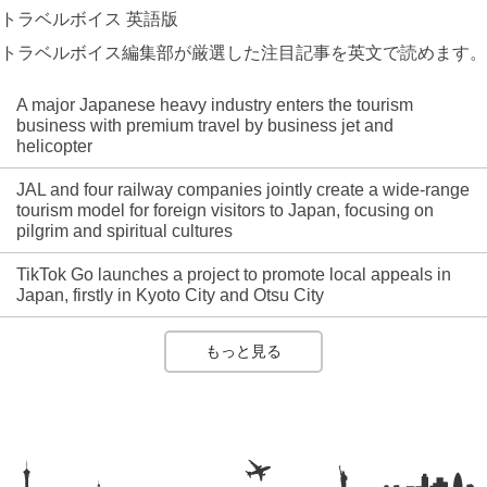
トラベルボイス 英語版
トラベルボイス編集部が厳選した注目記事を英文で読めます。
A major Japanese heavy industry enters the tourism
business with premium travel by business jet and
helicopter
JAL and four railway companies jointly create a wide-range
tourism model for foreign visitors to Japan, focusing on
pilgrim and spiritual cultures
TikTok Go launches a project to promote local appeals in
Japan, firstly in Kyoto City and Otsu City
もっと見る