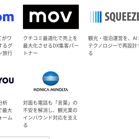
てがワ
クチコミ最適化で売上を
観光・宿泊運営を、AI
するグ
最大化させるDX集客パー
テクノロジーで再設計
ン旅行
トナー
る
分析
対面も電話も「言葉」の
で最大
不安を解消し、観光業の
ォーム
インバウンド対応を支え
る