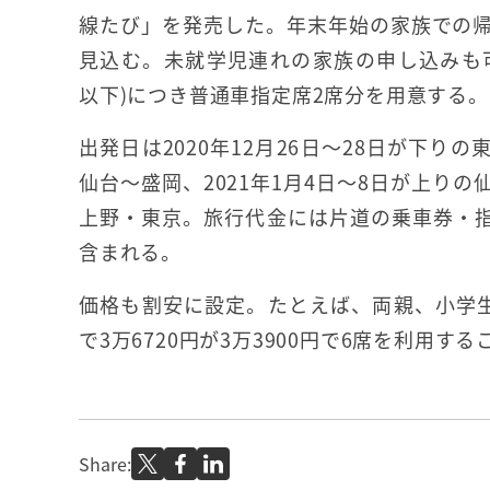
線たび」を発売した。年末年始の家族での
見込む。未就学児連れの家族の申し込みも
以下)につき普通車指定席2席分を用意する。
出発日は2020年12月26日～28日が下り
仙台～盛岡、2021年1月4日～8日が上り
上野・東京。旅行代金には片道の乗車券・指
含まれる。
価格も割安に設定。たとえば、両親、小学生
で3万6720円が3万3900円で6席を利用す
Share: