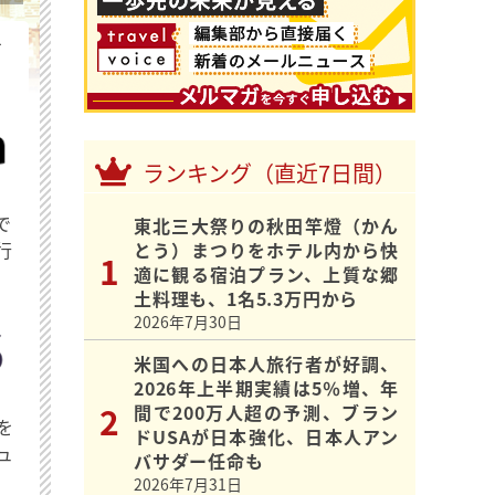
を
ランキング（直近7日間）
で
東北三大祭りの秋田竿燈（かん
行
とう）まつりをホテル内から快
適に観る宿泊プラン、上質な郷
土料理も、1名5.3万円から
2026年7月30日
米国への日本人旅行者が好調、
2026年上半期実績は5％増、年
間で200万人超の予測、ブラン
を
ドUSAが日本強化、日本人アン
ュ
バサダー任命も
2026年7月31日