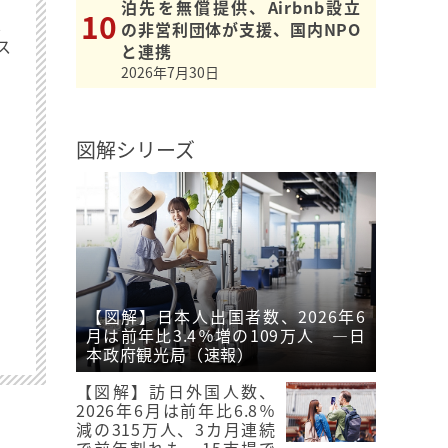
泊先を無償提供、Airbnb設立
最
の非営利団体が支援、国内NPO
ス
と連携
2026年7月30日
図解シリーズ
【図解】日本人出国者数、2026年6
月は前年比3.4％増の109万人 ―日
本政府観光局（速報）
【図解】訪日外国人数、
2026年6月は前年比6.8％
減の315万人、3カ月連続