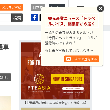
日本語
English
メルマガ登録
検索
メニュー
観光産業ニュース「トラベ
ルボイス」編集部から届く
一歩先の未来がみえるメルマガ
「今日のヘッドライン」 、もうご
登録済みですよね？
通車
もし未だ登録していないなら…
いますぐ登録する
を印刷
【空港業界に特化した国際会議@シンガポール】