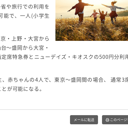
帰省や旅行での利用を
可能で、一人(小学生
の東京・上野・大宮から
の仙台～盛岡から大宮・
定席特急券とニューデイズ・キオスクの500円分利
、赤ちゃんの4人で、東京～盛岡間の場合、 通常3
ることが可能になる。
メールに転送
このページ