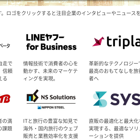
す。ロゴをクリックすると注目企業のインタビューやニュース
自走で
情報技術で消費者の心を
革新的なテクノロジー
、信頼
動かす、未来のマーケテ
最高のおもてなしを旅
える
ィングを実現。
者へ
者の満
ITと旅行の豊富な知見で
直販の最適化と最大化
の課題
海外・国内旅行のウェブ
実現する、最適なソリ
販売と業務効率化を支援
ーションを提供