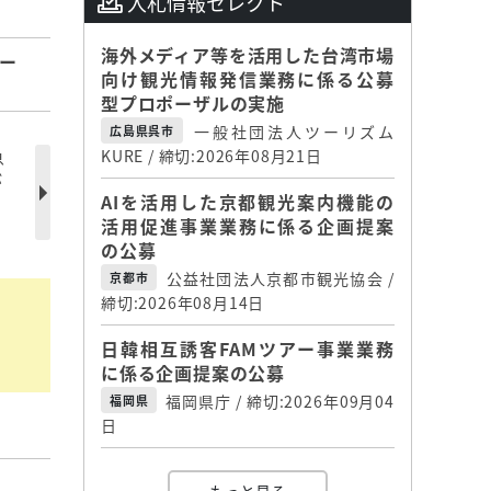
入札情報セレクト
海外メディア等を活用した台湾市場
ー
向け観光情報発信業務に係る公募
型プロポーザルの実施
一般社団法人ツーリズム
広島県呉市
急
KURE / 締切:2026年08月21日
が
AIを活用した京都観光案内機能の
活用促進事業業務に係る企画提案
の公募
公益社団法人京都市観光協会 /
京都市
締切:2026年08月14日
日韓相互誘客FAMツアー事業業務
に係る企画提案の公募
福岡県庁 / 締切:2026年09月04
福岡県
日