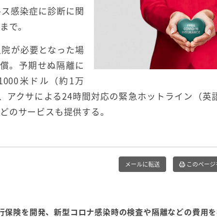
ルス感染症に診断に関
日まで。
入院が必要となった場
補償。予期せぬ隔離に
000米ドル（約1万
か、アクサによる24時間対応の緊急ホットライン（英
などのサービスも提供する。
メールに転送
このページ
行保険を開発、新型コロナ感染時の検査や隔離などの費用を