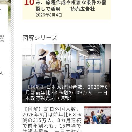
み、旅程作成や複雑な条件の宿
探しで活用 ―読売広告社
ビ
2026年8月4日
図解シリーズ
最
ス
【図解】日本人出国者数、2026年6
月は前年比3.4％増の109万人 ―日
本政府観光局（速報）
【図解】訪日外国人数、
2026年6月は前年比6.8％
減の315万人、3カ月連続
で前年割れも、15市場で
は過去最多 ―日本政府