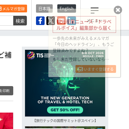
日本語
English
メルマガ登録
検索
メニュー
観光産業ニュース「トラベ
ルボイス」編集部から届く
一歩先の未来がみえるメルマガ
「今日のヘッドライン」 、もうご
登録済みですよね？
ど補
もし未だ登録していないなら…
いますぐ登録する
を印刷
【旅行テックの国際サミット＠スペイン】