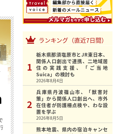
ランキング（直近7日間）
栃木県那須塩原市とJR東日本、
関係人口創出で連携、二地域居
住の実践支援、「ご当地
を
Suica」の検討も
2026年8月4日
兵庫県丹波篠山市、「獣害対
策」から関係人口創出へ、市外
在住者が防護柵点検や、わな設
置を学ぶ
2026年8月5日
で
行
熊本地震、県内の宿泊キャンセ