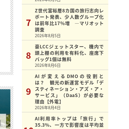
Z世代富裕層8カ国の旅行志向レ
ポート発表、少人数グループ化
は前年比17％増 ―マリオット
調査
2026年8月5日
豪LCCジェットスター、機内で
頭上棚の利用を有料化、座席下
バッグ1個は無料
2026年8月6日
AIが変えるDMOの役割と
は？ 観光の新運営モデル「デ
スティネーション・アズ・ア・
サービス」（DaaS）が必要な
理由【外電】
2026年8月4日
AI利用率トップは「旅行」で
35.3%、一方で影響度は平均並