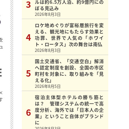
ルは約6.5万人泊、約9億円にの
ぼる見込み
2026年8月3日
ロケ地めぐりが富裕層旅行を変
える、観光地にもたらす効果と
功罪、世界で人気の「ホワイ
を
ト・ロータス」次の舞台は南仏
ュ
2026年8月3日
国土交通省、「交通空白」解消
へ認定制度を創設、全国の市区
町村を対象に、取り組みを「見
える化」
2026年8月5日
×
宿泊主体型ホテルの勝ち筋と
す
は？ 管理システムの統一で高
度分析、海外では「日本人の企
業」ということ自体がブランド
に
2026年8月3日