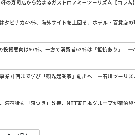
1軒の寿司店から始まるガストロノミーツーリズム【コラム
はタビナカ43％、海外サイトを上回る、ホテル・百貨店の
の投資意向は97％、一方で消費者62％は「抵抗あり」 ―A
事業計画まで学び「観光起業家」創出へ ―石川ツーリズ
、滞在後も「寝つき」改善、NTT東日本グループが宿泊施