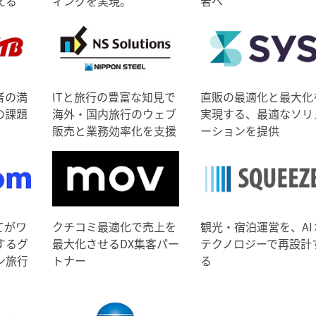
える
ィングを実現。
者へ
者の満
ITと旅行の豊富な知見で
直販の最適化と最大化
の課題
海外・国内旅行のウェブ
実現する、最適なソリ
販売と業務効率化を支援
ーションを提供
てがワ
クチコミ最適化で売上を
観光・宿泊運営を、AI
するグ
最大化させるDX集客パー
テクノロジーで再設計
ン旅行
トナー
る