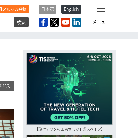
日本語
English
メルマガ登録
検索
メニュー
観光産業ニュース「トラベ
ルボイス」編集部から届く
一歩先の未来がみえるメルマガ
「今日のヘッドライン」 、もうご
登録済みですよね？
もし未だ登録していないなら…
いますぐ登録する
を印刷
【旅行テックの国際サミット＠スペイン】