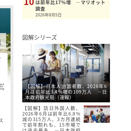
は前年比17％増 ―マリオット
調査
2026年8月5日
図解シリーズ
ビ
【図解】日本人出国者数、2026年6
月は前年比3.4％増の109万人 ―日
本政府観光局（速報）
【図解】訪日外国人数、
最
2026年6月は前年比6.8％
減の315万人、3カ月連続
ス
で前年割れも、15市場で
は過去最多 ―日本政府