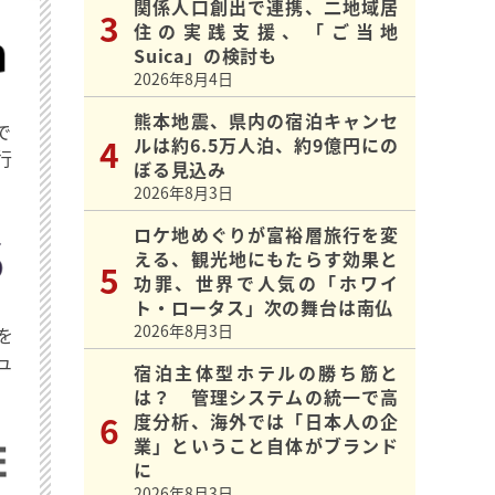
関係人口創出で連携、二地域居
住の実践支援、「ご当地
Suica」の検討も
2026年8月4日
熊本地震、県内の宿泊キャンセ
で
ルは約6.5万人泊、約9億円にの
行
ぼる見込み
2026年8月3日
ロケ地めぐりが富裕層旅行を変
える、観光地にもたらす効果と
功罪、世界で人気の「ホワイ
ト・ロータス」次の舞台は南仏
2026年8月3日
を
ュ
宿泊主体型ホテルの勝ち筋と
は？ 管理システムの統一で高
度分析、海外では「日本人の企
業」ということ自体がブランド
に
2026年8月3日