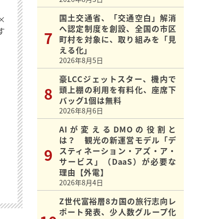
国土交通省、「交通空白」解消
×
へ認定制度を創設、全国の市区
す
町村を対象に、取り組みを「見
える化」
2026年8月5日
豪LCCジェットスター、機内で
頭上棚の利用を有料化、座席下
バッグ1個は無料
2026年8月6日
AIが変えるDMOの役割と
は？ 観光の新運営モデル「デ
スティネーション・アズ・ア・
サービス」（DaaS）が必要な
理由【外電】
2026年8月4日
Z世代富裕層8カ国の旅行志向レ
ポート発表、少人数グループ化