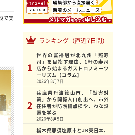
設で実
ランキング（直近7日間）
世界の富裕層が北九州「照寿
司」を目指す理由、1軒の寿司
店から始まるガストロノミーツ
ーリズム【コラム】
2026年8月7日
兵庫県丹波篠山市、「獣害対
策」から関係人口創出へ、市外
在住者が防護柵点検や、わな設
置を学ぶ
2026年8月5日
を
栃木県那須塩原市とJR東日本、