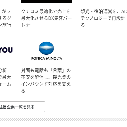
てがワ
クチコミ最適化で売上を
観光・宿泊運営を、AI
するグ
最大化させるDX集客パー
テクノロジーで再設計
ン旅行
トナー
る
分析
対面も電話も「言葉」の
で最大
不安を解消し、観光業の
ォーム
インバウンド対応を支え
る
注目企業一覧を見る