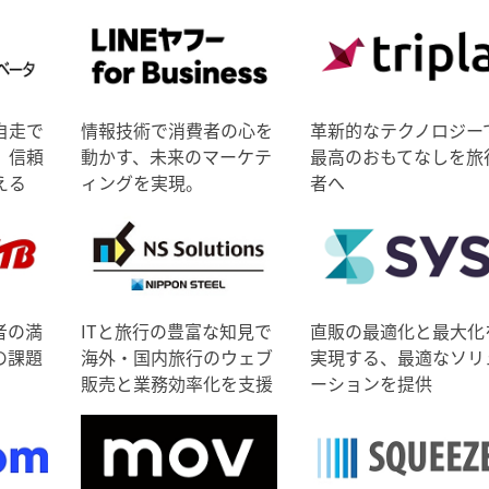
自走で
情報技術で消費者の心を
革新的なテクノロジー
、信頼
動かす、未来のマーケテ
最高のおもてなしを旅
える
ィングを実現。
者へ
者の満
ITと旅行の豊富な知見で
直販の最適化と最大化
の課題
海外・国内旅行のウェブ
実現する、最適なソリ
販売と業務効率化を支援
ーションを提供