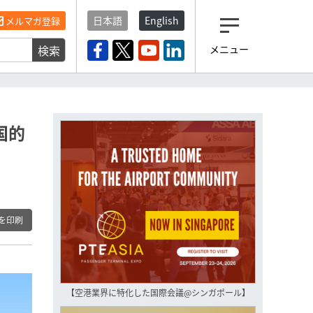
日本語
English
メルマガ登録
検索
メニュー
観光産業ニュース「トラベ
ルボイス」編集部から届く
一歩先の未来がみえるメルマガ
「今日のヘッドライン」 、もうご
登録済みですよね？
国的
もし未だ登録していないなら…
いますぐ登録する
を印刷
【空港業界に特化した国際会議@シンガポール】