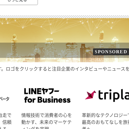
SPONSORED
す。ロゴをクリックすると注目企業のインタビューやニュース
自走で
情報技術で消費者の心を
革新的なテクノロジー
、信頼
動かす、未来のマーケテ
最高のおもてなしを旅
える
ィングを実現。
者へ