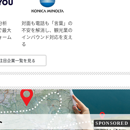
分析
対面も電話も「言葉」の
で最大
不安を解消し、観光業の
ォーム
インバウンド対応を支え
る
注目企業一覧を見る
ト
SPONSORED