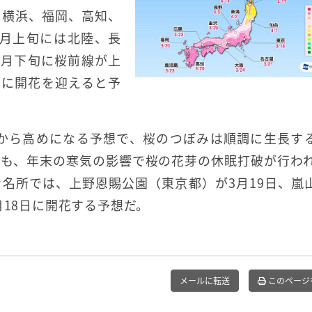
に横浜、福岡、高知、
4月上旬には北陸、長
4月下旬に桜前線が上
旬に開花を迎えると予
みから高めになる予想で、桜のつぼみは順調に生長す
も、年末の寒気の影響で桜の花芽の休眠打破が行われ
名所では、上野恩賜公園（東京都）が3月19日、嵐
月18日に開花する予想だ。
メールに転送
このページ