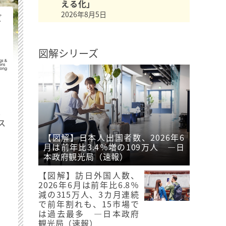
える化」
2026年8月5日
ビ
図解シリーズ
最
ス
【図解】日本人出国者数、2026年6
月は前年比3.4％増の109万人 ―日
本政府観光局（速報）
【図解】訪日外国人数、
2026年6月は前年比6.8％
減の315万人、3カ月連続
で前年割れも、15市場で
は過去最多 ―日本政府
観光局（速報）