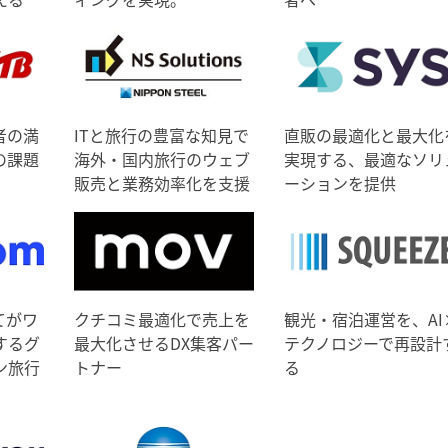
者の満
ITと旅行の豊富な知見で
直販の最適化と最大化
の課題
海外・国内旅行のウェブ
実現する、最適なソリ
販売と業務効率化を支援
ーションを提供
てがワ
クチコミ最適化で売上を
観光・宿泊運営を、AI
するグ
最大化させるDX集客パー
テクノロジーで再設計
ン旅行
トナー
る