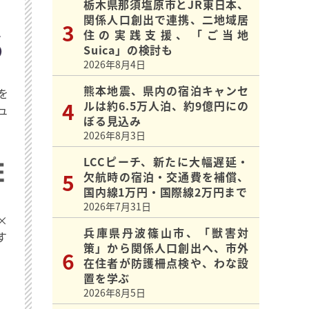
栃木県那須塩原市とJR東日本、
関係人口創出で連携、二地域居
住の実践支援、「ご当地
Suica」の検討も
2026年8月4日
熊本地震、県内の宿泊キャンセ
を
ルは約6.5万人泊、約9億円にの
ュ
ぼる見込み
2026年8月3日
LCCピーチ、新たに大幅遅延・
欠航時の宿泊・交通費を補償、
国内線1万円・国際線2万円まで
2026年7月31日
×
兵庫県丹波篠山市、「獣害対
す
策」から関係人口創出へ、市外
在住者が防護柵点検や、わな設
置を学ぶ
2026年8月5日