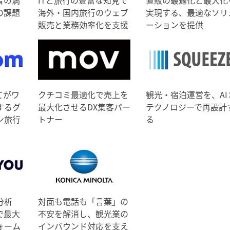
の課題
海外・国内旅行のウェブ
実現する、最適なソリ
販売と業務効率化を支援
ーションを提供
てがワ
クチコミ最適化で売上を
観光・宿泊運営を、AI
するグ
最大化させるDX集客パー
テクノロジーで再設計
ン旅行
トナー
る
分析
対面も電話も「言葉」の
で最大
不安を解消し、観光業の
ォーム
インバウンド対応を支え