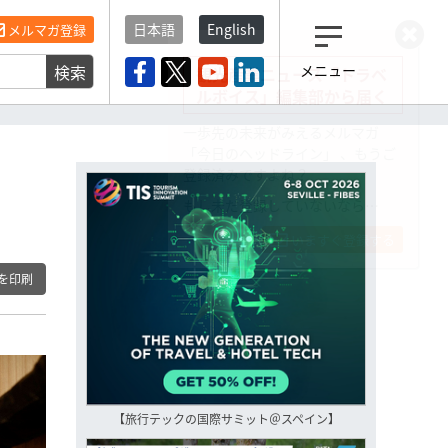
日本語
English
メルマガ登録
検索
メニュー
観光産業ニュース「トラベ
ルボイス」編集部から届く
一歩先の未来がみえるメルマガ
「今日のヘッドライン」 、もうご
登録済みですよね？
もし未だ登録していないなら…
いますぐ登録する
を印刷
【旅行テックの国際サミット＠スペイン】