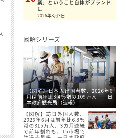
業」ということ自体がブランド
に
2026年8月3日
最
ス
図解シリーズ
【図解】日本人出国者数、2026年6
月は前年比3.4％増の109万人 ―日
本政府観光局（速報）
【図解】訪日外国人数、
2026年6月は前年比6.8％
減の315万人、3カ月連続
で前年割れも、15市場で
は過去最多 ―日本政府