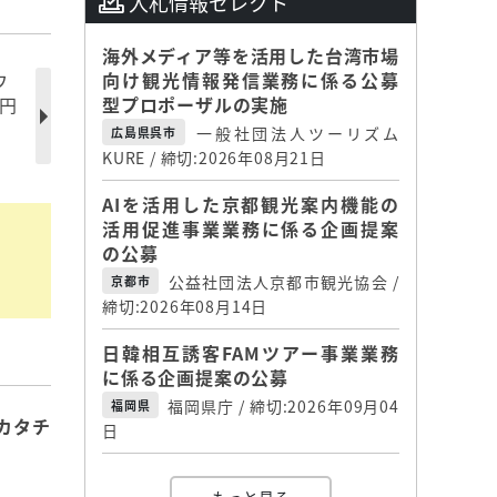
入札情報セレクト
海外メディア等を活用した台湾市場
ウ
向け観光情報発信業務に係る公募
0円
型プロポーザルの実施
一般社団法人ツーリズム
広島県呉市
KURE / 締切:2026年08月21日
AIを活用した京都観光案内機能の
活用促進事業業務に係る企画提案
の公募
公益社団法人京都市観光協会 /
京都市
締切:2026年08月14日
日韓相互誘客FAMツアー事業業務
に係る企画提案の公募
福岡県庁 / 締切:2026年09月04
福岡県
カタチ
日