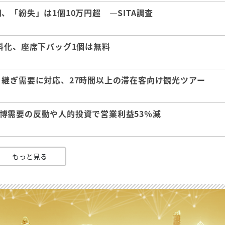
「紛失」は1個10万円超 ―SITA調査
料化、座席下バッグ1個は無料
継ぎ需要に対応、27時間以上の滞在客向け観光ツアー
 万博需要の反動や人的投資で営業利益53％減
もっと見る