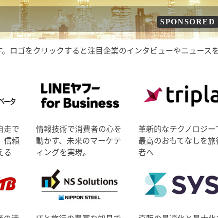
SPONSORED
す。ロゴをクリックすると注目企業のインタビューやニュース
自走で
情報技術で消費者の心を
革新的なテクノロジー
、信頼
動かす、未来のマーケテ
最高のおもてなしを旅
える
ィングを実現。
者へ
者の満
ITと旅行の豊富な知見で
直販の最適化と最大化