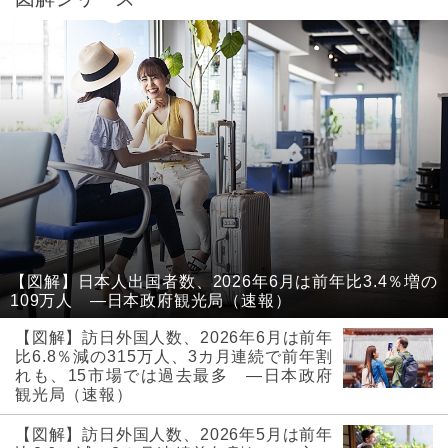
【図解】日本人出国者数、2026年6月は前年比3.4％増の
109万人 ―日本政府観光局（速報）
【図解】訪日外国人数、2026年6月は前年
比6.8％減の315万人、3カ月連続で前年割
れも、15市場では過去最多 ―日本政府
観光局（速報）
【図解】訪日外国人数、2026年5月は前年