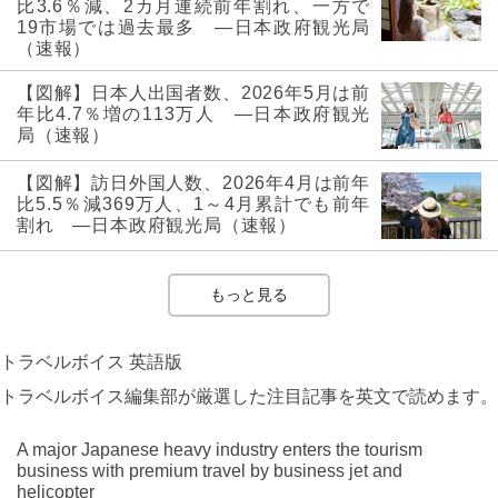
比3.6％減、2カ月連続前年割れ、一方で
19市場では過去最多 ―日本政府観光局
（速報）
【図解】日本人出国者数、2026年5月は前
年比4.7％増の113万人 ―日本政府観光
局（速報）
【図解】訪日外国人数、2026年4月は前年
比5.5％減369万人、1～4月累計でも前年
割れ ―日本政府観光局（速報）
もっと見る
トラベルボイス 英語版
トラベルボイス編集部が厳選した注目記事を英文で読めます。
A major Japanese heavy industry enters the tourism
business with premium travel by business jet and
helicopter