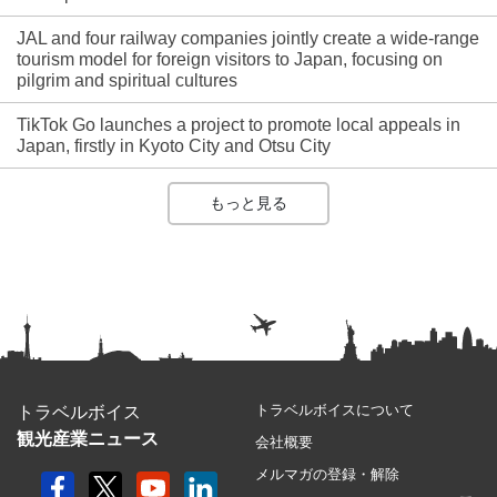
JAL and four railway companies jointly create a wide-range
tourism model for foreign visitors to Japan, focusing on
pilgrim and spiritual cultures
TikTok Go launches a project to promote local appeals in
Japan, firstly in Kyoto City and Otsu City
もっと見る
トラベルボイスについて
トラベルボイス
観光産業ニュース
会社概要
メルマガの登録・解除