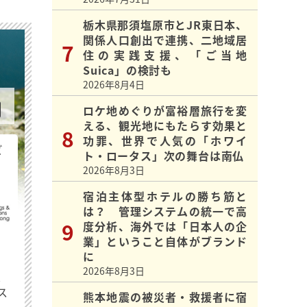
栃木県那須塩原市とJR東日本、
関係人口創出で連携、二地域居
住の実践支援、「ご当地
Suica」の検討も
2026年8月4日
ロケ地めぐりが富裕層旅行を変
える、観光地にもたらす効果と
功罪、世界で人気の「ホワイ
ビ
ト・ロータス」次の舞台は南仏
2026年8月3日
宿泊主体型ホテルの勝ち筋と
は？ 管理システムの統一で高
度分析、海外では「日本人の企
業」ということ自体がブランド
に
2026年8月3日
最
ス
熊本地震の被災者・救援者に宿