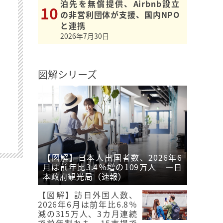
泊先を無償提供、Airbnb設立
の非営利団体が支援、国内NPO
と連携
2026年7月30日
図解シリーズ
【図解】日本人出国者数、2026年6
月は前年比3.4％増の109万人 ―日
本政府観光局（速報）
【図解】訪日外国人数、
2026年6月は前年比6.8％
減の315万人、3カ月連続