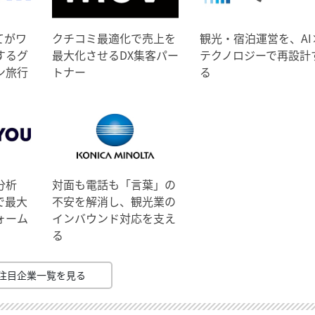
てがワ
クチコミ最適化で売上を
観光・宿泊運営を、AI
するグ
最大化させるDX集客パー
テクノロジーで再設計
ン旅行
トナー
る
分析
対面も電話も「言葉」の
で最大
不安を解消し、観光業の
ォーム
インバウンド対応を支え
る
注目企業一覧を見る