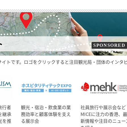
ト
SPONSORED
サイトです。ロゴをクリックすると注目観光局・団体のインタ
旅行者
観光・宿泊・飲食業の業
社員旅行や展示会など
を継承
務効率と顧客体験を支え
MICEに注力の香港、
光を推
る展示会
新情報や注目のニュー