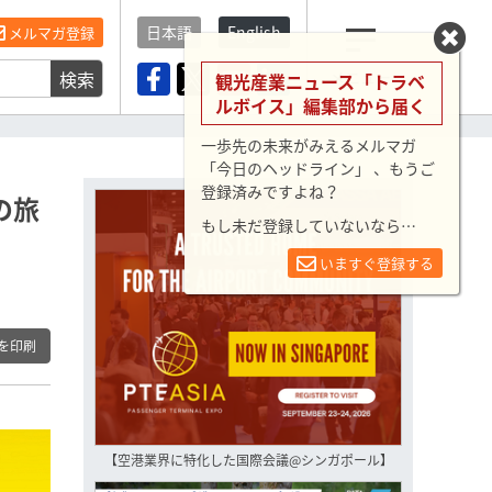
日本語
English
メルマガ登録
検索
メニュー
観光産業ニュース「トラベ
ルボイス」編集部から届く
一歩先の未来がみえるメルマガ
「今日のヘッドライン」 、もうご
登録済みですよね？
の旅
もし未だ登録していないなら…
いますぐ登録する
を印刷
【空港業界に特化した国際会議@シンガポール】