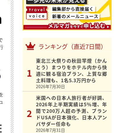
で
ランキング（直近7日間）
行
東北三大祭りの秋田竿燈（かん
とう）まつりをホテル内から快
適に観る宿泊プラン、上質な郷
土料理も、1名5.3万円から
2026年7月30日
を
米国への日本人旅行者が好調、
ュ
2026年上半期実績は5％増、年
間で200万人超の予測、ブラン
ドUSAが日本強化、日本人アン
バサダー任命も
2026年7月31日