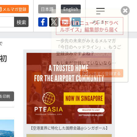
日本語
English
メルマガ登録
検索
メニュー
観光産業ニュース「トラベ
ルボイス」編集部から届く
一歩先の未来がみえるメルマガ
で
「今日のヘッドライン」 、もうご
登録済みですよね？
が初
もし未だ登録していないなら…
いますぐ登録する
を印刷
【空港業界に特化した国際会議@シンガポール】