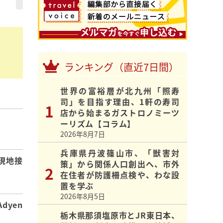
ランキング（直近7日間）
世界の富裕層が北九州「照寿
司」を目指す理由、1軒の寿司
店から始まるガストロノミーツ
ーリズム【コラム】
】
2026年8月7日
兵庫県丹波篠山市、「獣害対
現地接
策」から関係人口創出へ、市外
在住者が防護柵点検や、わな設
置を学ぶ
2026年8月5日
dyen
栃木県那須塩原市とJR東日本、