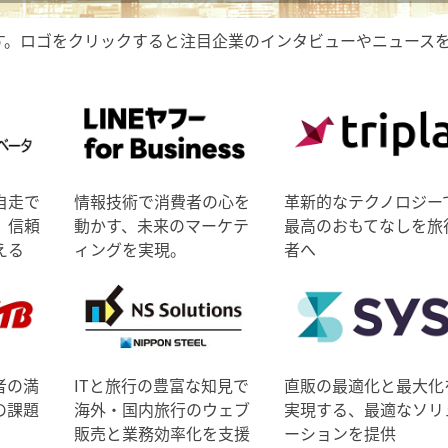
す。ロゴをクリックすると注目企業のインタビューやニュース
自走で
情報技術で消費者の心を
革新的なテクノロジー
、信頼
動かす、未来のマーケテ
最高のおもてなしを旅
える
ィングを実現。
者へ
者の満
ITと旅行の豊富な知見で
直販の最適化と最大化
の課題
海外・国内旅行のウェブ
実現する、最適なソリ
販売と業務効率化を支援
ーションを提供