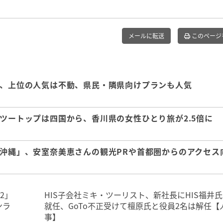
メールに転送
このページ
表、上位の人気は不動、県民・隣県向けプランも人気
、ツートップは四国から、香川県の女性ひとり旅が2.5倍に
「沖縄」、安室奈美恵さんの観光PRや首都圏からのアクセス
22」
HIS子会社ミキ・ツーリスト、新社長にHIS福井
ンラ
就任、GoTo不正受けて檀原氏と役員2名は解任【
事】