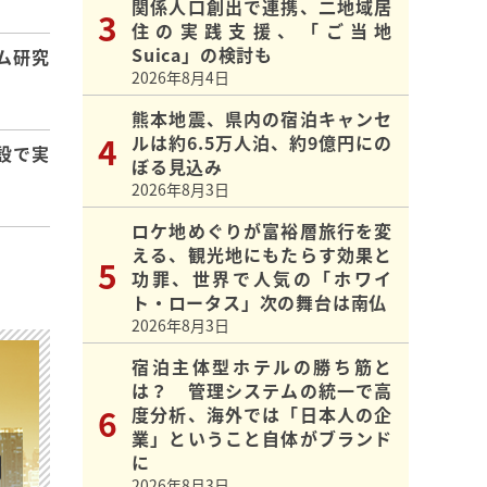
関係人口創出で連携、二地域居
住の実践支援、「ご当地
Suica」の検討も
ム研究
2026年8月4日
熊本地震、県内の宿泊キャンセ
ルは約6.5万人泊、約9億円にの
設で実
ぼる見込み
2026年8月3日
ロケ地めぐりが富裕層旅行を変
える、観光地にもたらす効果と
功罪、世界で人気の「ホワイ
ト・ロータス」次の舞台は南仏
2026年8月3日
宿泊主体型ホテルの勝ち筋と
は？ 管理システムの統一で高
度分析、海外では「日本人の企
業」ということ自体がブランド
に
2026年8月3日