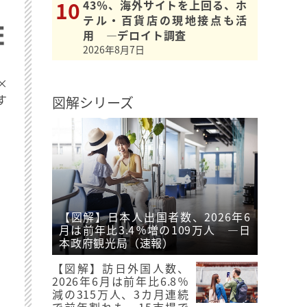
43％、海外サイトを上回る、ホ
テル・百貨店の現地接点も活
用 ―デロイト調査
2026年8月7日
×
す
図解シリーズ
【図解】日本人出国者数、2026年6
月は前年比3.4％増の109万人 ―日
本政府観光局（速報）
【図解】訪日外国人数、
2026年6月は前年比6.8％
減の315万人、3カ月連続