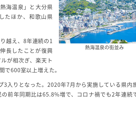
「熱海温泉」と大分県
得したほか、和歌山県
。
り越え、8年連続の1
熱海温泉の街並み
と伸長したことが復興
アルが相次ぎ、楽天ト
間で600室以上増えた。
3入りとなった。2020年7月から実施している県内
の前年同期比は65.8%増で、コロナ禍でも2年連続