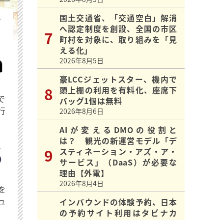
国土交通省、「交通空白」解消
を
へ認定制度を創設、全国の市区
町村を対象に、取り組みを「見
える化」
2026年8月5日
豪LCCジェットスター、機内で
頭上棚の利用を有料化、座席下
で
バッグ1個は無料
行
2026年8月6日
AIが変えるDMOの役割と
は？ 観光の新運営モデル「デ
スティネーション・アズ・ア・
サービス」（DaaS）が必要な
理由【外電】
2026年8月4日
を
ュ
インバウンドの体験予約、日本
の予約サイト利用はタビナカ