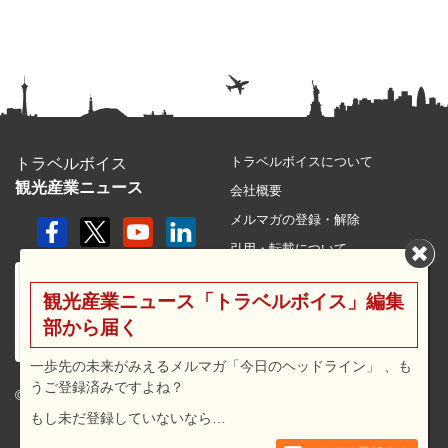
トラベルボイスについて
トラベルボイス
観光産業ニュース
会社概要
メルマガの登録・解除
引用・転載について
プライバシーポリシー
観光産業ニュース「トラベルボイス」編集
利用規約
部から届く
サイトマップ
広告メニュー・料金
一歩先の未来がみえるメルマガ「今日のヘッドライン」 、も
うご登録済みですよね？
プレスリリース窓口
© 2026 travel voice.
もし未だ登録していないなら…
求人広告