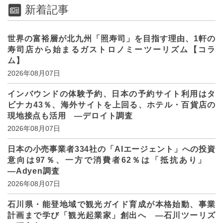
新着記事
世界の富裕層が北九州「照寿司」を目指す理由、1軒の
寿司店から始まるガストロノミーツーリズム【コラ
ム】
2026年08月07日
インバウンドの体験予約、日本の予約サイト利用はタ
ビナカ43％、海外サイトを上回る、ホテル・百貨店の
現地接点も活用 ―デロイト調査
2026年08月07日
日本の小売事業者334社の「AIエージェント」への投資
意向は97％、一方で消費者62％は「抵抗あり」
―Adyen調査
2026年08月07日
石川県・能登地域で観光ガイド育成が本格始動、事業
計画まで学び「観光起業家」創出へ ―石川ツーリズ