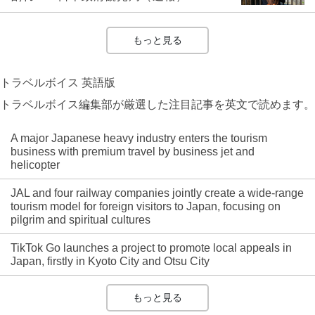
もっと見る
トラベルボイス 英語版
トラベルボイス編集部が厳選した注目記事を英文で読めます。
A major Japanese heavy industry enters the tourism
business with premium travel by business jet and
helicopter
JAL and four railway companies jointly create a wide-range
tourism model for foreign visitors to Japan, focusing on
pilgrim and spiritual cultures
TikTok Go launches a project to promote local appeals in
Japan, firstly in Kyoto City and Otsu City
もっと見る