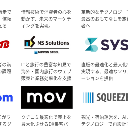
自走で
情報技術で消費者の心を
革新的なテクノロジー
、信頼
動かす、未来のマーケテ
最高のおもてなしを旅
える
ィングを実現。
者へ
者の満
ITと旅行の豊富な知見で
直販の最適化と最大化
の課題
海外・国内旅行のウェブ
実現する、最適なソリ
販売と業務効率化を支援
ーションを提供
てがワ
クチコミ最適化で売上を
観光・宿泊運営を、AI
するグ
最大化させるDX集客パー
テクノロジーで再設計