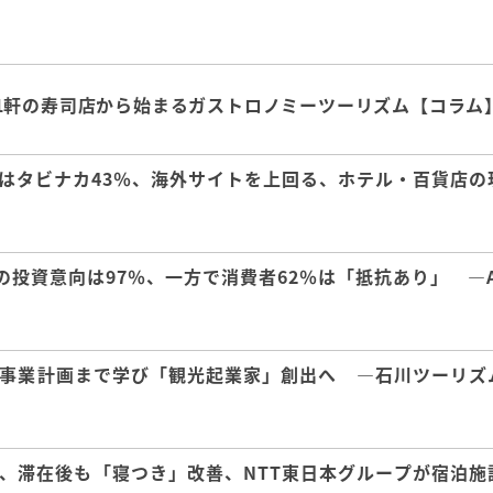
1軒の寿司店から始まるガストロノミーツーリズム【コラム
はタビナカ43％、海外サイトを上回る、ホテル・百貨店の
の投資意向は97％、一方で消費者62％は「抵抗あり」 ―A
事業計画まで学び「観光起業家」創出へ ―石川ツーリズ
、滞在後も「寝つき」改善、NTT東日本グループが宿泊施