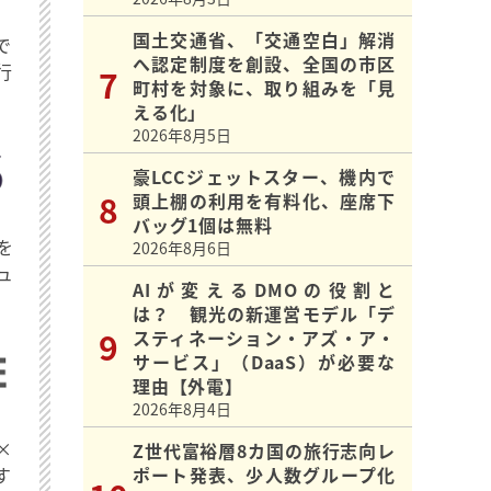
国土交通省、「交通空白」解消
で
へ認定制度を創設、全国の市区
行
町村を対象に、取り組みを「見
える化」
2026年8月5日
豪LCCジェットスター、機内で
頭上棚の利用を有料化、座席下
バッグ1個は無料
を
2026年8月6日
ュ
AIが変えるDMOの役割と
は？ 観光の新運営モデル「デ
スティネーション・アズ・ア・
サービス」（DaaS）が必要な
理由【外電】
2026年8月4日
×
Z世代富裕層8カ国の旅行志向レ
す
ポート発表、少人数グループ化