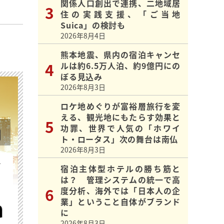
関係人口創出で連携、二地域居
住の実践支援、「ご当地
Suica」の検討も
2026年8月4日
熊本地震、県内の宿泊キャンセ
ルは約6.5万人泊、約9億円にの
ぼる見込み
2026年8月3日
ロケ地めぐりが富裕層旅行を変
える、観光地にもたらす効果と
功罪、世界で人気の「ホワイ
ト・ロータス」次の舞台は南仏
2026年8月3日
を
宿泊主体型ホテルの勝ち筋と
は？ 管理システムの統一で高
度分析、海外では「日本人の企
業」ということ自体がブランド
に
2026年8月3日