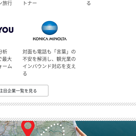
ン旅行
トナー
る
分析
対面も電話も「言葉」の
で最大
不安を解消し、観光業の
ォーム
インバウンド対応を支え
る
注目企業一覧を見る