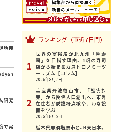
】
ランキング（直近7日間）
現地接
世界の富裕層が北九州「照寿
司」を目指す理由、1軒の寿司
店から始まるガストロノミーツ
ーリズム【コラム】
dyen
2026年8月7日
兵庫県丹波篠山市、「獣害対
策」から関係人口創出へ、市外
ム研究
在住者が防護柵点検や、わな設
置を学ぶ
2026年8月5日
設で実
栃木県那須塩原市とJR東日本、