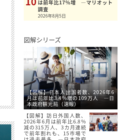
は前年比17％増 ―マリオット
調査
2026年8月5日
図解シリーズ
【図解】日本人出国者数、2026年6
月は前年比3.4％増の109万人 ―日
本政府観光局（速報）
【図解】訪日外国人数、
2026年6月は前年比6.8％
減の315万人、3カ月連続
で前年割れも、15市場で
は過去最多 ―日本政府