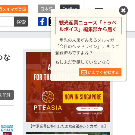
日本語
English
メルマガ登録
検索
メニュー
観光産業ニュース「トラベ
ルボイス」編集部から届く
一歩先の未来がみえるメルマガ
「今日のヘッドライン」 、もうご
登録済みですよね？
つな
もし未だ登録していないなら…
いますぐ登録する
を印刷
【空港業界に特化した国際会議@シンガポール】