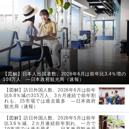
【図解】日本人出国者数、2026年6月は前年比3.4％増の
109万人 ―日本政府観光局（速報）
【図解】訪日外国人数、2026年6月は前年
比6.8％減の315万人、3カ月連続で前年割
れも、15市場では過去最多 ―日本政府
観光局（速報）
【図解】訪日外国人数、2026年5月は前年
比3.6％減、2カ月連続前年割れ、一方で
19市場では過去最多 ―日本政府観光局