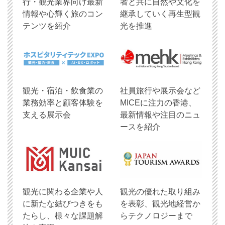
行・観光業界向け最新
者と共に自然や文化を
情報や心輝く旅のコン
継承していく再生型観
テンツを紹介
光を推進
観光・宿泊・飲食業の
社員旅行や展示会など
業務効率と顧客体験を
MICEに注力の香港、
支える展示会
最新情報や注目のニュ
ースを紹介
観光に関わる企業や人
観光の優れた取り組み
に新たな結びつきをも
を表彰、観光地経営か
たらし、様々な課題解
らテクノロジーまで