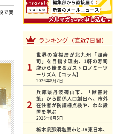
設で実
ランキング（直近7日間）
世界の富裕層が北九州「照寿
司」を目指す理由、1軒の寿司
店から始まるガストロノミーツ
ーリズム【コラム】
2026年8月7日
兵庫県丹波篠山市、「獣害対
策」から関係人口創出へ、市外
在住者が防護柵点検や、わな設
置を学ぶ
を
2026年8月5日
栃木県那須塩原市とJR東日本、