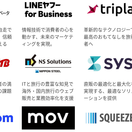
自走で
情報技術で消費者の心を
革新的なテクノロジー
、信頼
動かす、未来のマーケテ
最高のおもてなしを旅
える
ィングを実現。
者へ
者の満
ITと旅行の豊富な知見で
直販の最適化と最大化
の課題
海外・国内旅行のウェブ
実現する、最適なソリ
販売と業務効率化を支援
ーションを提供