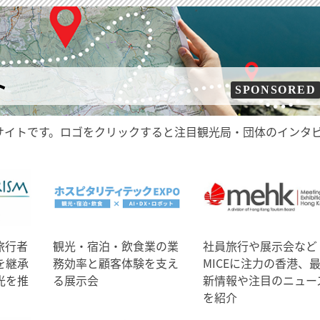
ト
SPONSORED
サイトです。ロゴをクリックすると注目観光局・団体のインタ
旅行者
観光・宿泊・飲食業の業
社員旅行や展示会など
を継承
務効率と顧客体験を支え
MICEに注力の香港、
光を推
る展示会
新情報や注目のニュー
を紹介