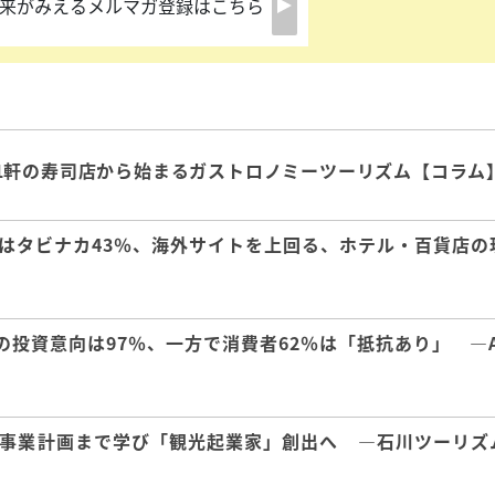
来がみえるメルマガ登録はこちら
1軒の寿司店から始まるガストロノミーツーリズム【コラム
はタビナカ43％、海外サイトを上回る、ホテル・百貨店の
の投資意向は97％、一方で消費者62％は「抵抗あり」 ―A
事業計画まで学び「観光起業家」創出へ ―石川ツーリズ