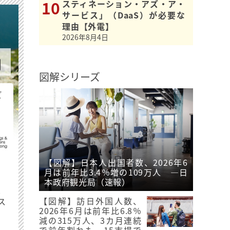
スティネーション・アズ・ア・
サービス」（DaaS）が必要な
理由【外電】
2026年8月4日
図解シリーズ
ビ
【図解】日本人出国者数、2026年6
月は前年比3.4％増の109万人 ―日
本政府観光局（速報）
最
【図解】訪日外国人数、
ス
2026年6月は前年比6.8％
減の315万人、3カ月連続