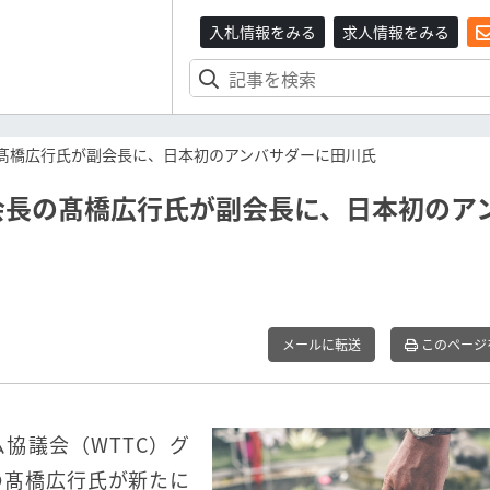
入札情報をみる
求人情報をみる
の髙橋広行氏が副会長に、日本初のアンバサダーに田川氏
会長の髙橋広行氏が副会長に、日本初のア
メールに転送
このページ
ム協議会（WTTC）グ
長の髙橋広行氏が新たに