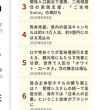
関係人口創出で連携、二地域居
住の実践支援、「ご当地
Suica」の検討も
2026年8月4日
で
熊本地震、県内の宿泊キャンセ
行
ルは約6.5万人泊、約9億円にの
ぼる見込み
2026年8月3日
ロケ地めぐりが富裕層旅行を変
える、観光地にもたらす効果と
功罪、世界で人気の「ホワイ
ト・ロータス」次の舞台は南仏
を
2026年8月3日
ュ
宿泊主体型ホテルの勝ち筋と
は？ 管理システムの統一で高
度分析、海外では「日本人の企
業」ということ自体がブランド
に
2026年8月3日