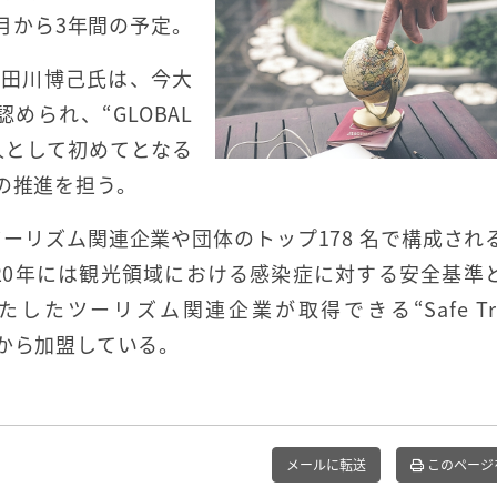
4月から3年間の予定。
の田川博己氏は、今大
られ、“GLOBAL
日本人として初めてとなる
の推進を担う。
ツーリズム関連企業や団体のトップ178 名で構成され
20年には観光領域における感染症に対する安全基準
ツーリズム関連企業が取得できる“Safe Trav
8年から加盟している。
メールに転送
このページ