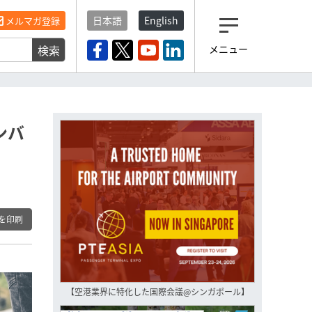
日本語
English
メルマガ登録
検索
メニュー
観光産業ニュース「トラベ
ルボイス」編集部から届く
一歩先の未来がみえるメルマガ
「今日のヘッドライン」 、もうご
登録済みですよね？
ンバ
もし未だ登録していないなら…
いますぐ登録する
を印刷
【空港業界に特化した国際会議@シンガポール】